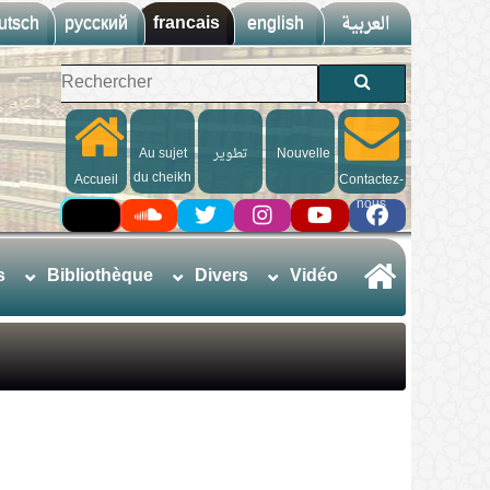
utsch
русский
francais
english
العربية
Au sujet
تطوير
Nouvelle
du cheikh
Accueil
Contactez-
nous
s
Bibliothèque
Divers
Vidéo