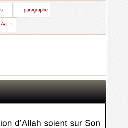
ns
paragraphe
Aa
+
tion d’Allah soient sur Son