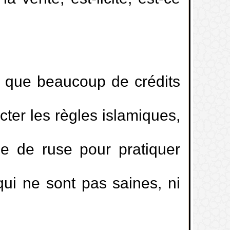
ège mixte
t électrocutée à le même statut que
ur que beaucoup de crédits
ter les règles islamiques,
r à la PlayStation?
me de ruse pour pratiquer
émonies dans lesquelles on porte des
 qui ne sont pas saines, ni
xamens…