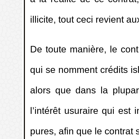
illicite, tout ceci revient a
1.
Le liquide pré-séminal (madhî) est-il 
2.
Le madhy (liquide pré-éjaculatoire) ann
De toute manière, le cont
3.
La masturbation pendant les jours de
qui se nomment crédits is
Ramadan.
alors que dans la plupar
4.
Le jugement concernant le fait de parle
l’intérêt usuraire qui est
5.
Quel est le mérite de rester à la mos
après la prière de l’aube (fajr) jusqu’au l
pures, afin que le contrat 