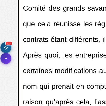
Comité des grands savants
que cela réunisse les rè
🚀
جديد الموقع!
تعرف على أحدث المميزات
contrats étant différents, 
سرعة فائقة
⚡
تحميل أسرع بـ 3× من قبل
جديد
Après quoi, les entrepris
تصميم جديد كلياً
🎨
واجهة أكثر أناقة وسهولة
إشعارات ذكية
🔔
certaines modifications 
تتابع كل جديد بخطوة واحدة
nom qui prenait en compt
raison qu’après cela, l’a