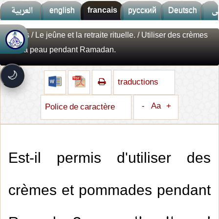
العربية
english
francais
русский
Deutsch
ى
Fatwas
/
Le jeûne et la retraite rituelle.
/ Utiliser des crèmes
🚀
جديد الموقع!
pour la peau pendant Ramadan.
تعرف على أحدث المميزات
سرعة فائقة
⚡
🌙
تحميل أسرع بـ 3× من قبل
traductions
تصميم جديد كلياً
🎨
واجهة أكثر أناقة وسهولة
-
Aa
+
Police de caractère
إشعارات ذكية
🔔
تتابع كل جديد بخطوة واحدة
Est-il permis d'utiliser des
crèmes et pommades pendant