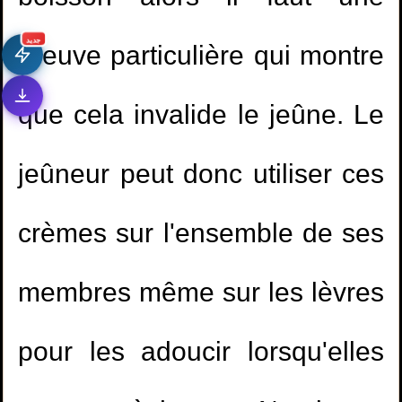
preuve particulière qui montre
جديد
que cela invalide le jeûne. Le
jeûneur peut donc utiliser ces
crèmes sur l'ensemble de ses
membres même sur les lèvres
1.
Etudier dans un collège mixte
2.
la personne qui meurt électrocutée à le
pour les adoucir lorsqu'elles
même statut que celle qui meurt brulée?