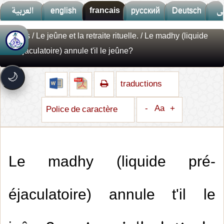
العربية
english
francais
русский
Deutsch
ى
Fatwas
/
Le jeûne et la retraite rituelle.
/ Le madhy (liquide
🚀
جديد الموقع!
pré-éjaculatoire) annule t'il le jeûne?
تعرف على أحدث المميزات
سرعة فائقة
⚡
🌙
تحميل أسرع بـ 3× من قبل
traductions
تصميم جديد كلياً
🎨
واجهة أكثر أناقة وسهولة
-
Aa
+
Police de caractère
إشعارات ذكية
🔔
تتابع كل جديد بخطوة واحدة
Le madhy (liquide pré-
éjaculatoire) annule t'il le