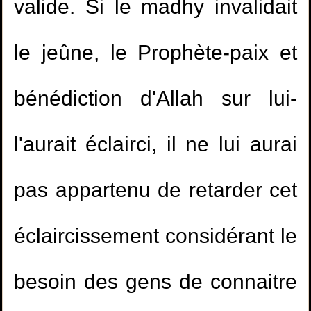
valide. Si le madhy invalidait
le jeûne, le Prophète-paix et
bénédiction d'Allah sur lui-
1.
Etudier dans un collège mixte
l'aurait éclairci, il ne lui aurai
2.
la personne qui meurt électrocutée à le
pas appartenu de retarder cet
même statut que celle qui meurt brulée?
éclaircissement considérant le
3.
Est-il permis de jouer à la PlayStation?
besoin des gens de connaitre
4.
Participer à des cérémonies dans lesquelles