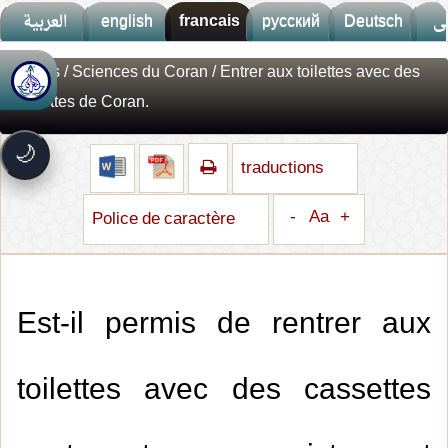
العربية
english
francais
русский
Deutsch
ى
Fatwas
/
Sciences du Coran
/ Entrer aux toilettes avec des
🚀
جديد الموقع!
cassettes de Coran.
تعرف على أحدث المميزات
سرعة فائقة
⚡
🌙
تحميل أسرع بـ 3× من قبل
traductions
تصميم جديد كلياً
🎨
واجهة أكثر أناقة وسهولة
-
Aa
+
Police de caractère
إشعارات ذكية
🔔
تتابع كل جديد بخطوة واحدة
Est-il permis de rentrer aux
toilettes avec des cassettes