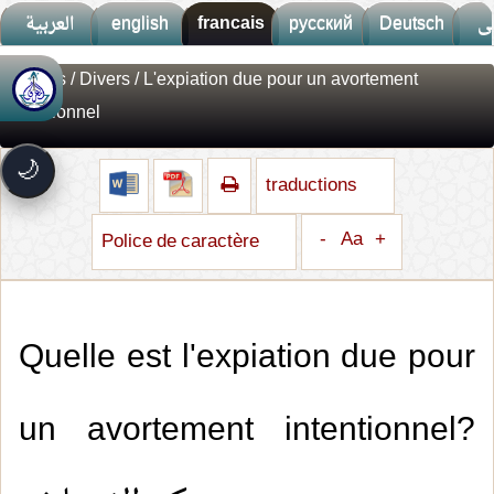
العربية
english
francais
русский
Deutsch
ى
Fatwas
/
Divers
/ L'expiation due pour un avortement
🚀
جديد الموقع!
intentionnel
تعرف على أحدث المميزات
سرعة فائقة
⚡
🌙
تحميل أسرع بـ 3× من قبل
traductions
تصميم جديد كلياً
🎨
واجهة أكثر أناقة وسهولة
-
Aa
+
Police de caractère
إشعارات ذكية
🔔
تتابع كل جديد بخطوة واحدة
Quelle est l'expiation due pour
un avortement intentionnel?