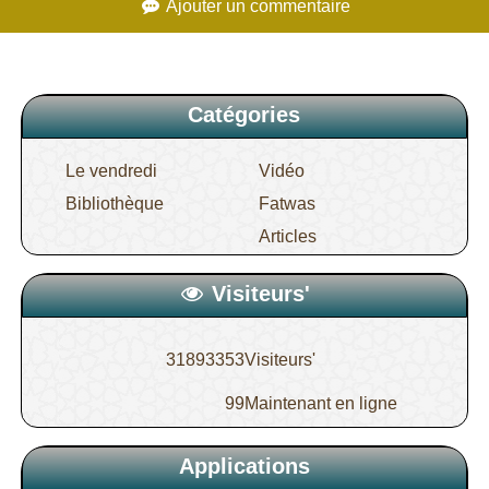
Ajouter un commentaire
ablutions ?
13.
Au cours des ablutions, peut-on
Catégories
atteindre cette Sunnah qui est de répéter
Le vendredi
Vidéo
le lavage d
Bibliothèque
Fatwas
Articles
14.
Les caractéristiques de l’essuyage sur
Visiteurs'
le turban.
31893353
Visiteurs'
15.
Quel est le jugement de celui qui perd
99
Maintenant en ligne
constamment ses ablutions ?
Applications