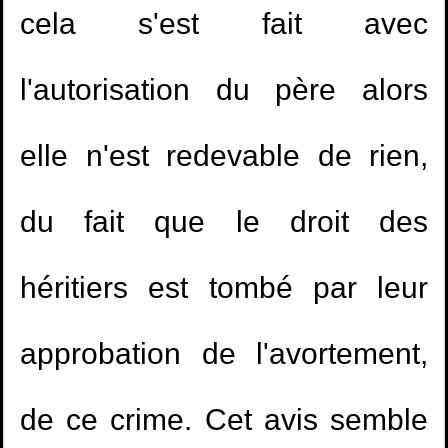
cela s'est fait avec
l'autorisation du père alors
elle n'est redevable de rien,
du fait que le droit des
héritiers est tombé par leur
1.
Etudier dans un collège mixte
approbation de l'avortement,
2.
la personne qui meurt électrocutée à le
de ce crime. Cet avis semble
même statut que celle qui meurt brulée?