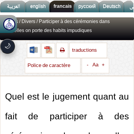
العربية
english
francais
русский
Deutsch
ى
Fatwas
/
Divers
/ Participer à des cérémonies dans
🚀
جديد الموقع!
lesquelles on porte des habits impudiques
تعرف على أحدث المميزات
سرعة فائقة
⚡
🌙
تحميل أسرع بـ 3× من قبل
traductions
تصميم جديد كلياً
🎨
واجهة أكثر أناقة وسهولة
-
Aa
+
Police de caractère
إشعارات ذكية
🔔
تتابع كل جديد بخطوة واحدة
Quel est le jugement quant au
fait de participer à des