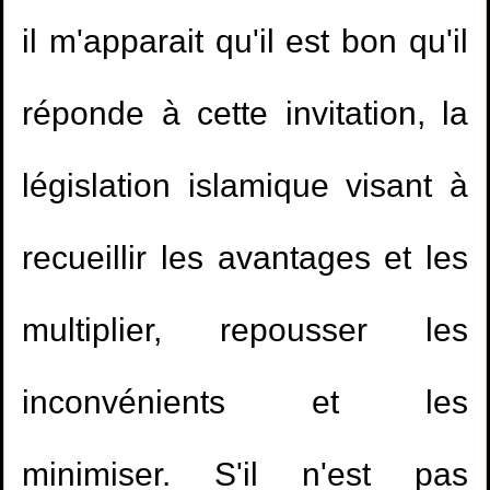
il m'apparait qu'il est bon qu'il
réponde à cette invitation, la
législation islamique visant à
recueillir les avantages et les
multiplier, repousser les
1.
Etudier dans un collège mixte
inconvénients et les
2.
la personne qui meurt électrocutée à le
minimiser. S'il n'est pas