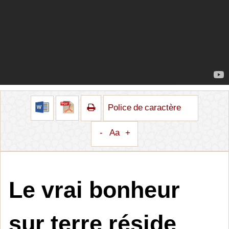
Police de caractère
-
Aa
+
Le vrai bonheur
sur terre réside