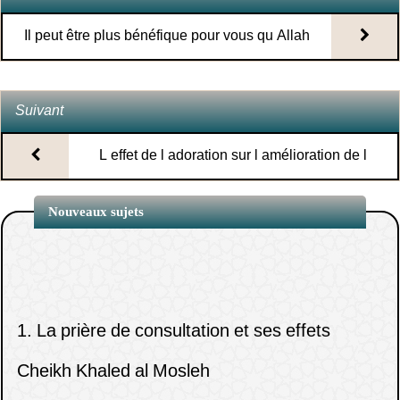
Il peut être plus bénéfique pour vous qu Allah
vous empêche de répondre a votre question
Suivant
L effet de l adoration sur l amélioration de l
apparence et de l intérieur
Nouveaux sujets
1.
Les gouttes nasales pour le jeûneur
(
Vues10921 )
2.
L’utilisation du savon et du
1.
La prière de consultation et ses effets
shampoing durant l’ihrâm
(
Vues10295 )
Cheikh Khaled al Mosleh
3.
Les invocations à la fin du sermon du