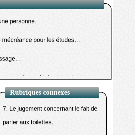
ablutions et du jeûne au sujet
e mécréance pour les études…
desquelles il y a unanimit
assage…
6.
Le jugement concernant
r un avortement intentionnel
l’orthodontie (redressement des
dents).
7.
Le jugement concernant le fait de
Rubriques connexes
parler aux toilettes.
8.
Comment allonger les traces des
ablutions ?