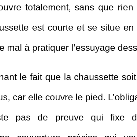
ouvre totalement, sans que rien
nt Ramadan.
1.
Il multiplie les invoc
aussette est courte et se situe en
dans sa vie - Cheikh K
(
Vues10563 )
quée
 de mal à pratiquer l’essuyage des
2.
Etudier dans un coll
(
Vues8709 )
ule t'il le jeûne?
3.
la personne qui meur
nt le fait que la chaussette soit 
celle qui meurt brulée?
(
Vues7499 )
t
, car elle couvre le pied. L’oblig
4.
Est-il permis de joue
(
Vues6399 )
xiste pas de preuve qui fixe d
5.
Participer à des cér
(
Vues6352 )