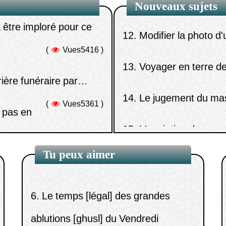
Nouveaux sujets
(
Vues5416 )
13.
Voyager en terre d
4.
L’impureté en petite quantité dans
prière funéraire par…
la purification.
14.
Le jugement du m
(
Vues5361 )
t pas en
5.
Joindre l’ablution [wudû’] et
15.
L'expiation due pou
(
Vues5350 )
l’ablution sèche [tayammum] au
ents.
(
Vues5345 )
cours d’une même ablutio
ud dans les dix dernières
Tu peux aimer
6.
Le temps [légal] des grandes
(
Vues5274 )
ablutions [ghusl] du Vendredi
7.
Elle a eu un écoulement sanguin,