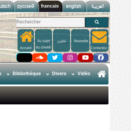
utsch
русский
francais
english
العربية
Au sujet
تطوير
Nouvelle
du cheikh
Accueil
Contactez-
nous
s
Bibliothèque
Divers
Vidéo