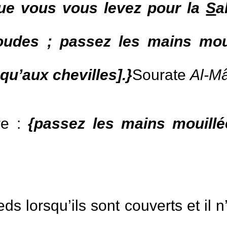
que vous vous levez pour la
S
a
udes ; passez les mains moui
qu’aux chevilles].}
Sourate
Al-Mâ
re :
{passez les mains mouillé
ds lorsqu’ils sont couverts et il n