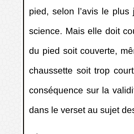
pied, selon l’avis le plu
science. Mais elle doit co
du pied soit couverte, mêm
chaussette soit trop cour
conséquence sur la validit
dans le verset au sujet de
🚀
جديد الموقع!
تعرف على أحدث المميزات