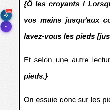
{Ô les croyants ! Lors
سرعة فائقة
⚡
تحميل أسرع بـ 3× من قبل
جديد
vos mains jusqu’aux co
تصميم جديد كلياً
🎨
واجهة أكثر أناقة وسهولة
إشعارات ذكية
lavez-vous les pieds [jus
🔔
تتابع كل جديد بخطوة واحدة
Et selon une autre lectu
pieds.}
On essuie donc sur les pie