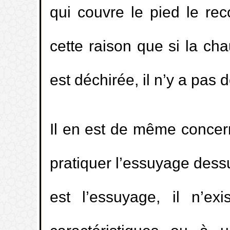
qui couvre le pied le rec
1.
Le jugement de la fornication penda
cette raison que si la ch
2.
Quel est le mérite de rester à la mos
est déchirée, il n’y a pas
après la prière de l’aube (fajr) jusqu’au l
3.
Le madhy (liquide pré-éjaculatoire) ann
Il en est de même concerna
4.
La masturbation, en journée, pendan
pratiquer l’essuyage dessus
Ramadan.
est l’essuyage, il n’e
5.
La durée des lochies (nifâs).