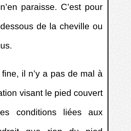
 n’en paraisse. C’est pour
ations mais ne trouve pas la réussite
 dessous de la cheville ou
haled Al Mosleh
sus.
ège mixte
t électrocutée à le même statut que
fine, il n’y a pas de mal à
ation visant le pied couvert
r à la PlayStation?
es conditions liées aux
émonies dans lesquelles on porte des