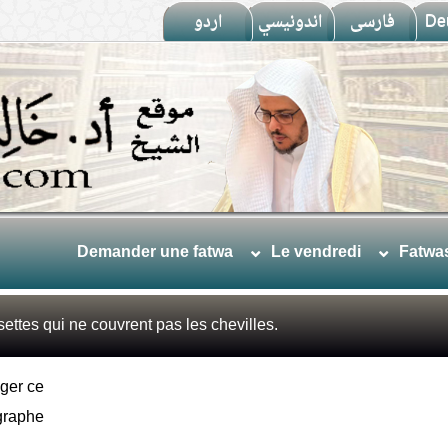
اردو
اندونيسي
فارسى
De
Demander une fatwa
Le vendredi
Fatwa
ettes qui ne couvrent pas les chevilles.
ger ce
graphe