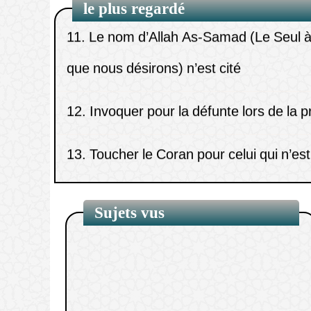
que nous désirons) n’est cité
le plus regardé
12.
Invoquer pour la défunte lors de la 
13.
Toucher le Coran pour celui qui n’es
état de pureté.
14.
Verser la zakat aux frères et aux par
15.
La description de la prière du tahajj
Sujets vus
nuits de Ramadan.