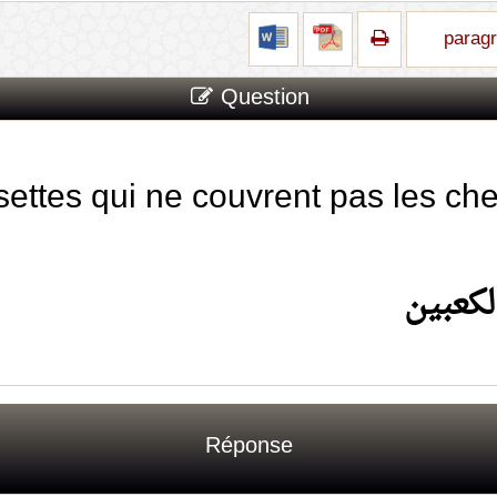
parag
Question
ttes qui ne couvrent pas les chev
كعبي
ن
Réponse