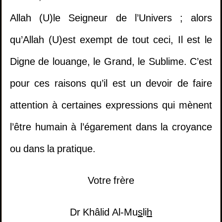
Allah (U)le Seigneur de l’Univers ; alors
1.
Il multiplie les invocations mais ne trouve
qu’Allah (U)est exempt de tout ceci, Il est le
pas la réussite dans sa vie - Cheikh Khaled Al
Digne de louange, le Grand, le Sublime. C’est
Mosleh
pour ces raisons qu’il est un devoir de faire
2.
Etudier dans un collège mixte
attention à certaines expressions qui mènent
l’être humain à l’égarement dans la croyance
3.
la personne qui meurt électrocutée à le
ou dans la pratique.
même statut que celle qui meurt brulée?
1.
Le jugement de la fornication pendant
Votre frère
Ramadan.
(
Vues10563 )
4.
Est-il permis de jouer à la PlayStation?
2.
Quel est le mérite de rester à la mosquée
Dr Khâlid Al-Mu
s
li
h
5.
Participer à des cérémonies dans lesquelles