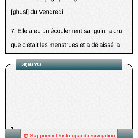
[ghusl] du Vendredi
7.
Elle a eu un écoulement sanguin, a cru
que c’était les menstrues et a délaissé la
pri
Sujets vus
8.
La durée des lochies (nifâs).
9.
Les causes d’annulation des ablutions et
du jeûne au sujet desquelles il y a unanimit
1.
10.
Quel est le jugement concernant
l’écoulement jaunâtre (safrah) et
Supprimer l'historique de navigation