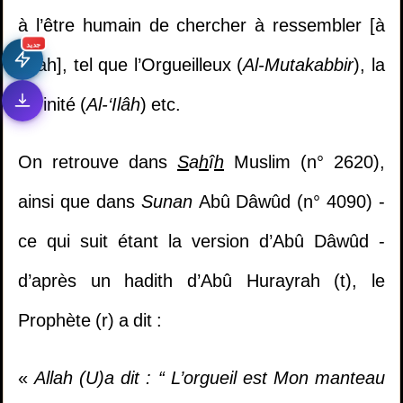
à l’être humain de chercher à ressembler [à
جديد
Allah], tel que l’Orgueilleux (
Al-Mutakabbir
), la
Divinité (
Al-‘Ilâh
) etc.
On retrouve dans
S
a
h
î
h
Muslim (n° 2620),
ainsi que dans
Sunan
Abû Dâwûd (n° 4090) -
ce qui suit étant la version d’Abû Dâwûd -
d’après un hadith d’Abû Hurayrah (t), le
Prophète (r) a dit :
«
Allah
(
U
)
a dit : “ L’orgueil est Mon manteau