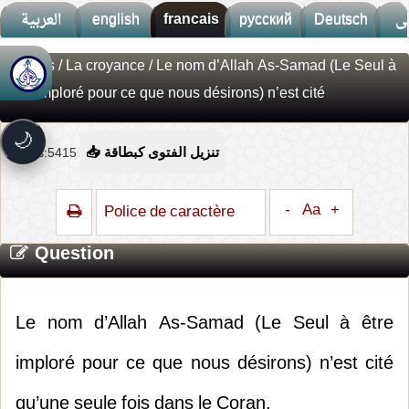
العربية
english
francais
русский
Deutsch
ى
Fatwas
/
La croyance
/ Le nom d’Allah As-Samad (Le Seul à
🚀
جديد الموقع!
être imploré pour ce que nous désirons) n’est cité
تعرف على أحدث المميزات
سرعة فائقة
⚡
🌙
تحميل أسرع بـ 3× من قبل
Vues:5415
📥 تنزيل الفتوى كبطاقة
تصميم جديد كلياً
🎨
واجهة أكثر أناقة وسهولة
-
Aa
+
Police de caractère
إشعارات ذكية
🔔
تتابع كل جديد بخطوة واحدة
Question
Le nom d’Allah As-Samad (Le Seul à être
imploré pour ce que nous désirons) n’est cité
qu’une seule fois dans le Coran.