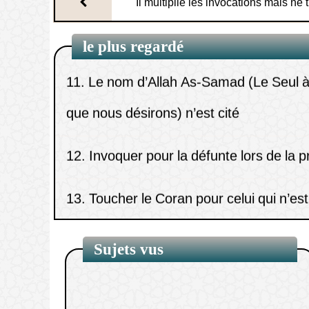
Il multiplie les invocations mais ne 
réussite dans sa vie - Cheikh Khal
11.
Le nom d’Allah As-Samad (Le Seul à 
le plus regardé
que nous désirons) n’est cité
12.
Invoquer pour la défunte lors de la 
13.
Toucher le Coran pour celui qui n’es
état de pureté.
14.
La description de la prière du tahajj
Sujets vus
nuits de Ramadan.
15.
Réciter la sourate Yâ-Sîn dans le ci