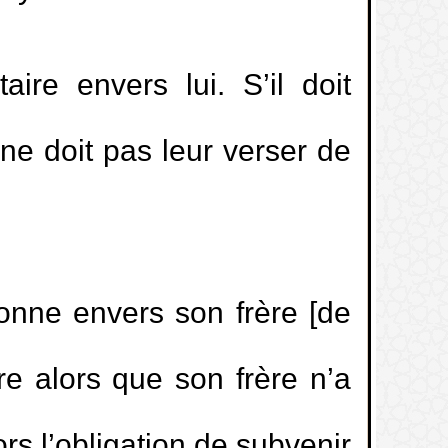
aire envers lui. S’il doit
ne doit pas leur verser de
ations mais ne trouve pas la réussite
haled Al Mosleh
ège mixte
sonne envers son frère [de
t électrocutée à le même statut que
re alors que son frère n’a
r à la PlayStation?
lors l’obligation de subvenir