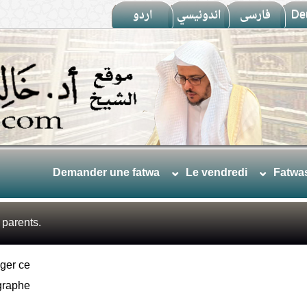
اردو
اندونيسي
فارسى
De
Demander une fatwa
Le vendredi
Fatwa
 parents.
ger ce
graphe