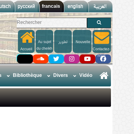
utsch
русский
francais
english
العربية
Au sujet
تطوير
Nouvelle
du cheikh
Accueil
Contactez-
nous
s
Bibliothèque
Divers
Vidéo