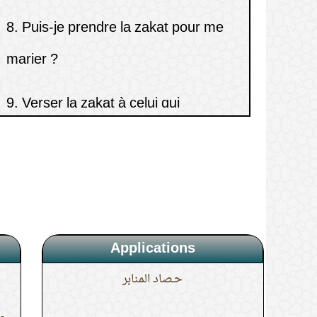
marier ?
9.
Verser la zakat à celui qui
enseigne le Coran aux élèves dans
des assises.
10.
Quel est le seuil d’imposition
(nisâb) de l’argent pour la zakat ?
Applications
حـصاد المنابر