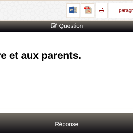
parag
Question
re et aux parents.
Réponse