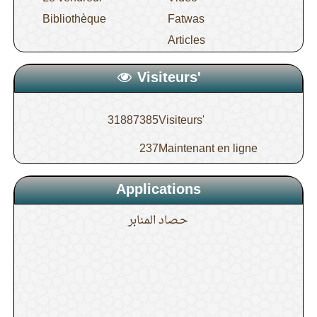
Bibliothèque
Fatwas
Articles
Visiteurs'
31887385
Visiteurs'
237
Maintenant en ligne
Applications
حـصاد المنابر