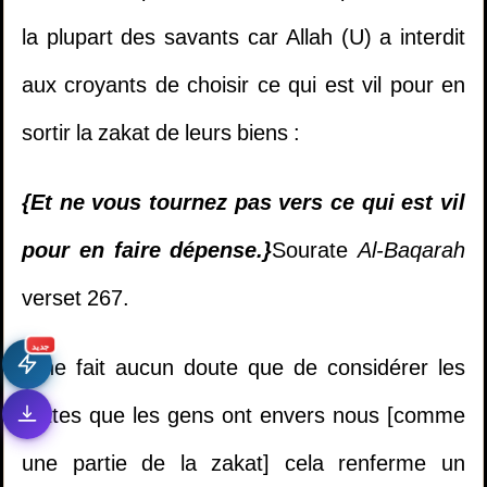
la plupart des savants car Allah (U) a interdit
aux croyants de choisir ce qui est vil pour en
sortir la zakat de leurs biens :
{
Et ne vous tournez pas vers ce qui est vil
pour en faire dépense.
}
Sourate
Al-Baqarah
1.
Il multiplie les invocations mais ne trouve
verset 267.
pas la réussite dans sa vie - Cheikh Khaled Al
Mosleh
جديد
Il ne fait aucun doute que de considérer les
dettes que les gens ont envers nous [comme
2.
Etudier dans un collège mixte
une partie de la zakat] cela renferme un
3.
la personne qui meurt électrocutée à le