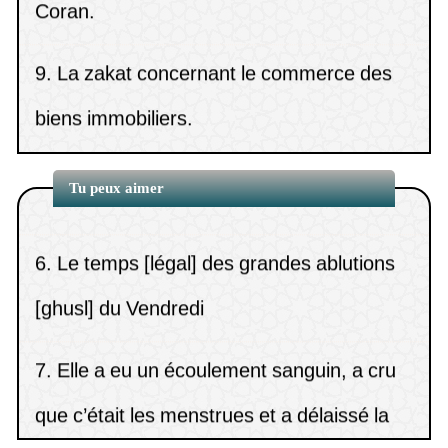
13.
Toucher le Coran pour celui qui n’est pas
purification.
9.
La zakat concernant le commerce des
en état de pureté.
(
Vues5350 )
5.
Joindre l’ablution [wudû’] et l’ablution
biens immobiliers.
14.
Verser la zakat aux frères et aux parents.
sèche [tayammum] au cours d’une même
10.
Quel est le jugement concernant le fait
(
Vues5345 )
15.
La description de la prière du
ablutio
de dépenser la zakat au profit des
Tu peux aimer
tahajjud dans les dix dernières nuits de
6.
Le temps [légal] des grandes ablutions
mosquées ?
Ramadan.
(
Vues5274 )
[ghusl] du Vendredi
7.
Elle a eu un écoulement sanguin, a cru
que c’était les menstrues et a délaissé la
pri