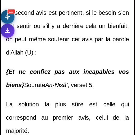
Le second avis est pertinent, si le besoin s’en
جديد
fait sentir ou s’il y a derrière cela un bienfait,
on peut même soutenir cet avis par la parole
d’Allah (U) :
{Et ne confiez pas aux incapables vos
biens}
Sourate
An-Nisâ’
, verset 5.
1.
Il multiplie les invocations mais ne trouve
La solution la plus sûre est celle qui
pas la réussite dans sa vie - Cheikh Khaled Al
correspond au premier avis, celui de la
Mosleh
majorité.