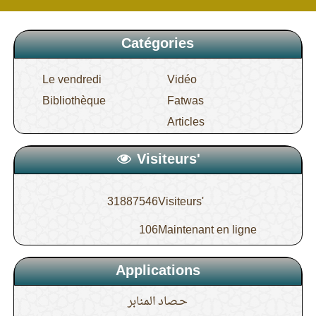
Catégories
Le vendredi
Vidéo
Bibliothèque
Fatwas
Articles
Visiteurs'
31887546
Visiteurs'
106
Maintenant en ligne
Applications
حـصاد المنابر