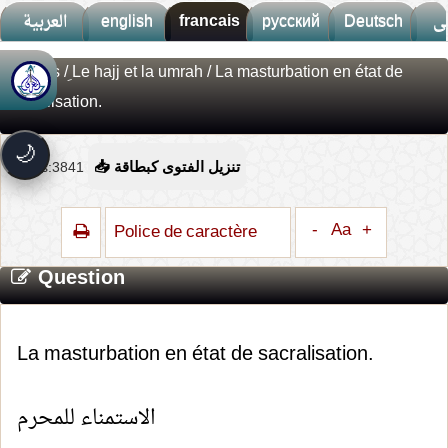
العربية
english
francais
русский
Deutsch
ى
Fatwas
/
ِLe hajj et la umrah
/ La masturbation en état de
🚀
جديد الموقع!
sacralisation.
تعرف على أحدث المميزات
سرعة فائقة
⚡
🌙
تحميل أسرع بـ 3× من قبل
Vues:3841
📥 تنزيل الفتوى كبطاقة
تصميم جديد كلياً
🎨
واجهة أكثر أناقة وسهولة
-
Aa
+
Police de caractère
إشعارات ذكية
🔔
تتابع كل جديد بخطوة واحدة
Question
La masturbation en état de sacralisation.
الاستمناء للمحرم