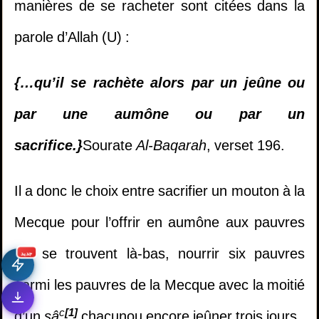
manières de se racheter sont citées dans la
parole d’Allah (U) :
{…
qu’il se rachète alors par un jeûne ou
par une aumône ou par un
sacrifice.}
Sourate
Al-Baqarah
, verset 196.
Il a donc le choix entre sacrifier un mouton à la
Mecque pour l’offrir en aumône aux pauvres
qui se trouvent là-bas, nourrir six pauvres
1.
Il multiplie les invocations mais ne trouve
جديد
parmi les pauvres de la Mecque avec la moitié
pas la réussite dans sa vie - Cheikh Khaled Al
c
[1]
d’un
s
â
chacunou encore jeûner trois jours.