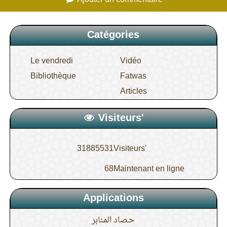
Catégories
Le vendredi
Vidéo
Bibliothèque
Fatwas
Articles
Visiteurs'
31885531
Visiteurs'
68
Maintenant en ligne
Applications
حـصاد المنابر