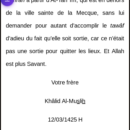
umrah
à partir d’At-Tan
îm, qui est en dehors
1.
Il multiplie les invocations mais ne trouve
de la ville sainte de la Mecque, sans lui
pas la réussite dans sa vie - Cheikh Khaled Al
demander pour autant d’accomplir le
tawâf
Mosleh
d’adieu du fait qu’elle soit sortie, car ce n’était
2.
Etudier dans un collège mixte
pas une sortie pour quitter les lieux. Et Allah
3.
la personne qui meurt électrocutée à le
est plus Savant.
même statut que celle qui meurt brulée?
1.
Le jugement de la fornication pendant
Votre frère
Ramadan.
(
Vues10563 )
4.
Est-il permis de jouer à la PlayStation?
Khâlid Al-Mu
s
li
h
2.
Quel est le mérite de rester à la mosquée
5.
Participer à des cérémonies dans lesquelles
12/03/1425 H
après la prière de l’aube (fajr) jusqu’au l
on porte des habits impudiques