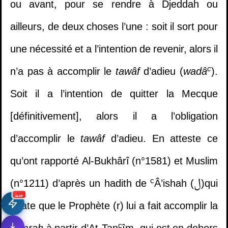
ou avant, pour se rendre à Djeddah ou
ailleurs, de deux choses l’une : soit il sort pour
une nécessité et a l’intention de revenir, alors il
c
n’a pas à accomplir le
tawâf
d’adieu (
wadâ
).
Soit il a l’intention de quitter la Mecque
[définitivement], alors il a l’obligation
d’accomplir le
tawâf
d’adieu. En atteste ce
qu’ont rapporté Al-Bukhârî (n°1581) et Muslim
c
(n°1211) d’après un hadith de
Â’ishah (
ل
)qui
جديد
relate que le Prophète (r) lui a fait accomplir la
c
c