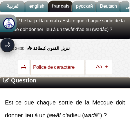
العربية
english
francais
русский
Deutsch
ى
Fatwas
/
ِLe hajj et la umrah
/ Est-ce que chaque sortie de la
🚀
جديد الموقع!
Mecque doit donner lieu à un tawâf d’adieu (wadâc) ?
تعرف على أحدث المميزات
سرعة فائقة
⚡
🌙
تحميل أسرع بـ 3× من قبل
Vues:3630
📥 تنزيل الفتوى كبطاقة
تصميم جديد كلياً
🎨
واجهة أكثر أناقة وسهولة
-
Aa
+
Police de caractère
إشعارات ذكية
🔔
تتابع كل جديد بخطوة واحدة
Question
Est-ce que chaque sortie de la Mecque doit
c
donner lieu à un
t
awâf
d’adieu (
wadâ
) ?