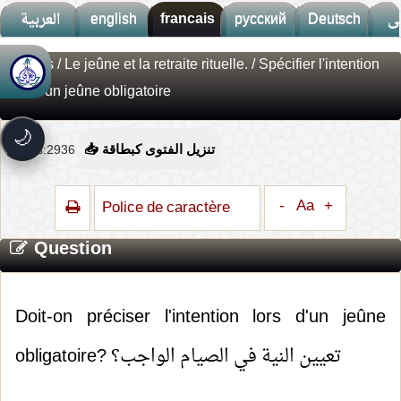
العربية
english
francais
русский
Deutsch
ى
Fatwas
/
Le jeûne et la retraite rituelle.
/ Spécifier l'intention
🚀
جديد الموقع!
lors d'un jeûne obligatoire
تعرف على أحدث المميزات
سرعة فائقة
⚡
🌙
تحميل أسرع بـ 3× من قبل
Vues:2936
📥 تنزيل الفتوى كبطاقة
تصميم جديد كلياً
🎨
واجهة أكثر أناقة وسهولة
-
Aa
+
Police de caractère
إشعارات ذكية
🔔
تتابع كل جديد بخطوة واحدة
Question
Doit-on préciser l'intention lors d'un jeûne
obligatoire? تعيين النية في الصيام الواجب؟