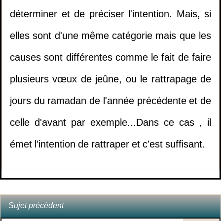
2.
Etudier dans un collège mixte
déterminer et de préciser l'intention. Mais, si
elles sont d'une même catégorie mais que les
3.
la personne qui meurt électrocutée à le
causes sont différentes comme le fait de faire
même statut que celle qui meurt brulée?
1.
Le jugement de la fornication pendant
plusieurs vœux de jeûne, ou le rattrapage de
Ramadan.
(
Vues10563 )
4.
Est-il permis de jouer à la PlayStation?
jours du ramadan de l'année précédente et de
celle d'avant par exemple...Dans ce cas , il
2.
Quel est le mérite de rester à la mosquée
5.
Participer à des cérémonies dans lesquelles
émet l’intention de rattraper et c'est suffisant.
après la prière de l’aube (fajr) jusqu’au l
on porte des habits impudiques
(
Vues8709 )
3.
Le madhy (liquide pré-
6.
Tricher lors des examens…
éjaculatoire) annule t'il le jeûne?
(
Vues7498 )
Sujet précédent
7.
Regarder des dessins animés