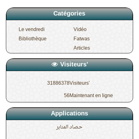
Catégories
Le vendredi
Vidéo
Bibliothèque
Fatwas
Articles
Visiteurs'
31886378
Visiteurs'
56
Maintenant en ligne
Applications
حـصاد المنابر