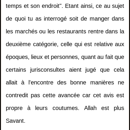
temps et son endroit". Etant ainsi, ce au sujet
de quoi tu as interrogé soit de manger dans
les marchés ou les restaurants rentre dans la
1.
Il multiplie les invocations mais ne trouve
deuxième catégorie, celle qui est relative aux
pas la réussite dans sa vie - Cheikh Khaled Al
époques, lieux et personnes, quant au fait que
Mosleh
certains jurisconsultes aient jugé que cela
2.
Etudier dans un collège mixte
allait à l'encontre des bonne manières ne
contredit pas cette avancée car cet avis est
3.
la personne qui meurt électrocutée à le
propre à leurs coutumes. Allah est plus
même statut que celle qui meurt brulée?
1.
Le jugement de la fornication pendant
Savant.
Ramadan.
(
Vues10563 )
4.
Est-il permis de jouer à la PlayStation?