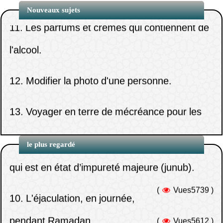
autre…
11.
Les parfums et crèmes qui contiennent de
Nouveaux sujets
Mosleh
7.
Le temps [légal] des grandes ablutions
l'alcool.
2.
Baiser la main du savant…
[ghusl] du Vendredi
(
Vues6259 )
12.
Modifier la photo d'une personne.
3.
Les jugements de la photographie et de
8.
Précéder le jeûne des six jours de Chawal
la vidéo.
13.
Voyager en terre de mécréance pour les
sur celui du rattrapage de Ramadan.
études…
4.
Quel est le jugement de cette coutume?
(
Vues6078 )
1.
Il multiplie les invocations mais ne trouve
9.
La lecture du Coran pour celui
pas la réussite dans sa vie - Cheikh Khaled
14.
Le jugement du massage…
le plus regardé
5.
Le jugement des anachids islamiques
qui est en état d’impureté majeure (junub).
Al Mosleh
accompagnés de douf…
(
Vues5739 )
15.
L'expiation due pour un avortement
10.
L'éjaculation, en journée,
2.
Le jugement concernant le changement
intentionnel
6.
Le jugement des anachids.
pendant Ramadan.
(
Vues5612 )
des bandes lors des ablutions pour celui