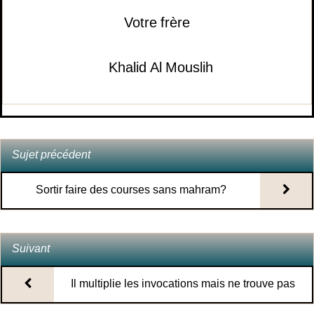
Votre frère
2.
Quel est le mérite de rester à la mosquée
5.
Participer à des cérémonies dans lesquelles
après la prière de l’aube (fajr) jusqu’au l
on porte des habits impudiques
Khalid Al Mouslih
(
Vues8714 )
3.
Le madhy (liquide pré-
6.
Tricher lors des examens…
éjaculatoire) annule t'il le jeûne?
(
Vues7503 )
7.
Regarder des dessins animés
Sujet précédent
4.
La masturbation, en journée, pendant
Sortir faire des courses sans mahram?
8.
Les déguisements en forme d'animaux
Ramadan.
(
Vues6403 )
9.
La terre tourne t'elle autour d'elle-même?
Suivant
5.
La durée des lochies (nifâs).
(
Vues6355 )
10.
J'ai avalé du poison pour me suicider…
Il multiplie les invocations mais ne trouve pas
1.
La 'Awra d'une femme devant une
6.
L’impureté du sperme.
(
Vues6269 )
la réussite dans sa vie - Cheikh Khaled Al