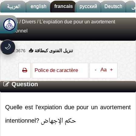
العربية
english
francais
русский
Deutsch
ى
Fatwas
/
Divers
/ L'expiation due pour un avortement
🚀
جديد الموقع!
intentionnel
تعرف على أحدث المميزات
سرعة فائقة
⚡
🌙
تحميل أسرع بـ 3× من قبل
Vues:3676
📥 تنزيل الفتوى كبطاقة
تصميم جديد كلياً
🎨
واجهة أكثر أناقة وسهولة
-
Aa
+
Police de caractère
إشعارات ذكية
🔔
تتابع كل جديد بخطوة واحدة
Question
Quelle est l'expiation due pour un avortement
intentionnel? حكم الإجهاض