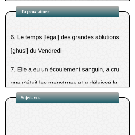
(
Vues5351 )
15.
La description de la prière du
ablutio
Tu peux aimer
tahajjud dans les dix dernières nuits de
6.
Le temps [légal] des grandes ablutions
Ramadan.
(
Vues5275 )
[ghusl] du Vendredi
7.
Elle a eu un écoulement sanguin, a cru
que c’était les menstrues et a délaissé la
pri
Sujets vus
8.
La durée des lochies (nifâs).
9.
Les causes d’annulation des ablutions et