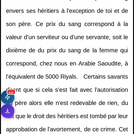
envers ses héritiers à l'exception de toi et de
son père. Ce prix du sang correspond à la
valeur d'un serviteur ou d'une servante, soit le
dixième de du prix du sang de la femme qui
1.
Il multiplie les invocations mais ne trouve
correspond, chez nous en Arabie Saoudite, à
pas la réussite dans sa vie - Cheikh Khaled Al
l'équivalent de 5000 Riyals. Certains savants
Mosleh
dirent que si cela s'est fait avec l'autorisation
جديد
du père alors elle n'est redevable de rien, du
2.
Etudier dans un collège mixte
fait que le droit des héritiers est tombé par leur
3.
la personne qui meurt électrocutée à le
approbation de l'avortement, de ce crime. Cet