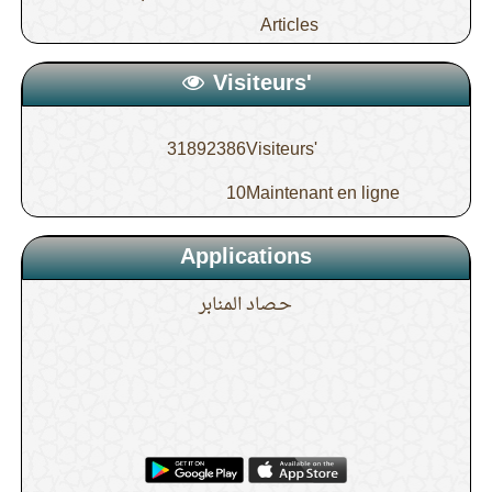
Articles
Visiteurs'
31892386
Visiteurs'
10
Maintenant en ligne
Applications
حـصاد المنابر