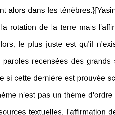
dans sa vie - Cheikh K
(
Vues10563 )
quée
ont alors dans les ténèbres.}[Yasin
2.
Etudier dans un coll
(
Vues8714 )
 la rotation de la terre mais l'a
ule t'il le jeûne?
3.
la personne qui meur
lors, le plus juste est qu'il n'e
celle qui meurt brulée?
(
Vues7502 )
t
 paroles recensées des grands 
4.
Est-il permis de joue
(
Vues6403 )
rre si cette dernière est prouvée sc
5.
Participer à des cér
(
Vues6355 )
habits impudiques
ème n'est pas un thème d'ordre r
(
Vues6269 )
6.
Tricher lors des e
ources textuelles, l'affirmation d
s [ghusl] du Vendredi