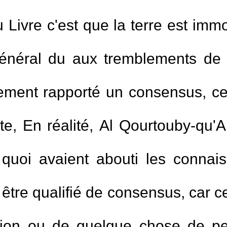
Livre c'est que la terre est im
général du aux tremblements de 
ement rapporté un consensus, celu
e, En réalité, Al Qourtouby-qu'Al
à quoi avaient abouti les conna
tre qualifié de consensus, car ce