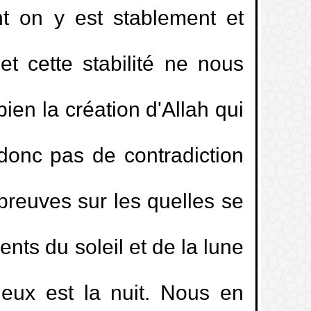
nt on y est stablement et
et cette stabilité ne nous
en la création d'Allah qui
 donc pas de contradiction
s preuves sur les quelles se
nts du soleil et de la lune
 eux est la nuit. Nous en
ations mais ne trouve pas la réussite