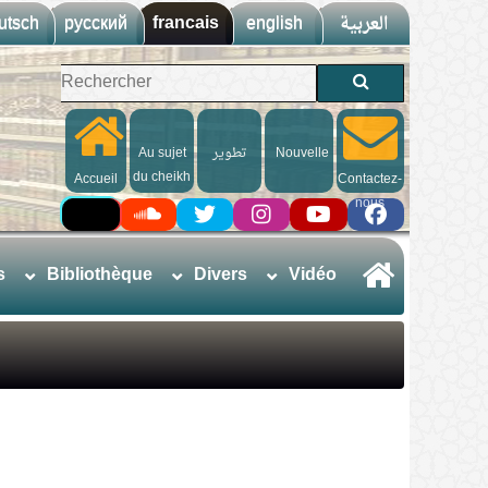
utsch
русский
francais
english
العربية
Au sujet
تطوير
Nouvelle
du cheikh
Accueil
Contactez-
nous
s
Bibliothèque
Divers
Vidéo