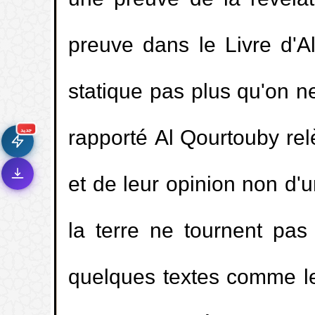
une preuve de la révélat
preuve dans le Livre d'A
🚀
جديد الموقع!
statique pas plus qu'on n
تعرف على أحدث المميزات
سرعة فائقة
⚡
rapporté Al Qourtouby rel
تحميل أسرع بـ 3× من قبل
جديد
تصميم جديد كلياً
🎨
واجهة أكثر أناقة وسهولة
et de leur opinion non d'
إشعارات ذكية
🔔
تتابع كل جديد بخطوة واحدة
la terre ne tournent pa
quelques textes comme le fa