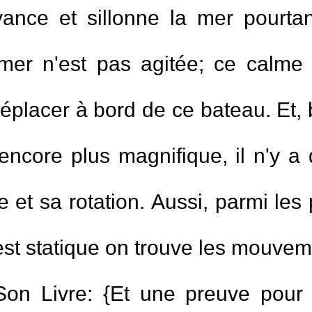
ance et sillonne la mer pourta
mer n'est pas agitée; ce calme 
lacer à bord de ce bateau. Et, bi
 encore plus magnifique, il n'y a
rre et sa rotation. Aussi, parmi le
 est statique on trouve les mouveme
Son Livre: {Et une preuve pour
nt Ramadan.
1.
Il multiplie les invoc