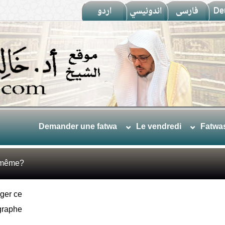
اردو
اندونيسي
فارسى
De
Demander une fatwa
Le vendredi
Fatwa
le-même?
ger ce
graphe