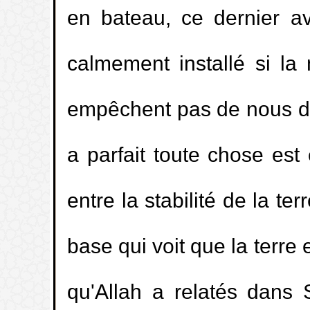
en bateau, ce dernier av
calmement installé si la 
empêchent pas de nous dép
a parfait toute chose est
entre la stabilité de la te
base qui voit que la terre
qu'Allah a relatés dans 
1.
Le jugement de la fornication penda