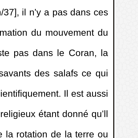
haled Al Mosleh
/37], il n'y a pas dans ces
ège mixte
ffirmation du mouvement du
t électrocutée à le même statut que
xiste pas dans le Coran, la
savants des salafs ce qui
r à la PlayStation?
ientifiquement. Il est aussi
émonies dans lesquelles on porte des
eligieux étant donné qu'll
xamens…
e la rotation de la terre ou