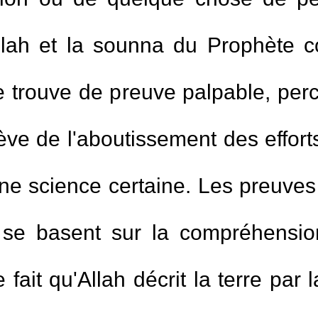
ion ou de quelque chose de per
llah et la sounna du Prophète co
e trouve de preuve palpable, perce
ève de l'aboutissement des efforts
une science certaine. Les preuves
s se basent sur la compréhensio
it qu'Allah décrit la terre par la