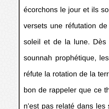
2.
Quel est le mérite de rester à la mos
écorchons le jour et ils s
après la prière de l’aube (fajr) jusqu’au l
versets une réfutation de
3.
Le madhy (liquide pré-éjaculatoire) ann
soleil et de la lune. Dès 
4.
La masturbation, en journée, pendan
sounnah prophétique, les
Ramadan.
réfute la rotation de la te
5.
La durée des lochies (nifâs).
bon de rappeler que ce th
6.
L’impureté du sperme.
n'est pas relaté dans les s
7.
Le temps [légal] des grandes ablution