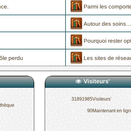
nce.
Parmi les comport
Autour des soins
Pourquoi rester op
rôle perdu
Les sites de résea
Visiteurs'
o
31891985
Visiteurs'
othèque
90
Maintenant en lig