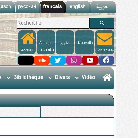
utsch
русский
francais
english
العربية
Au sujet
تطوير
Nouvelle
du cheikh
Accueil
Contactez-
nous
s
Bibliothèque
Divers
Vidéo