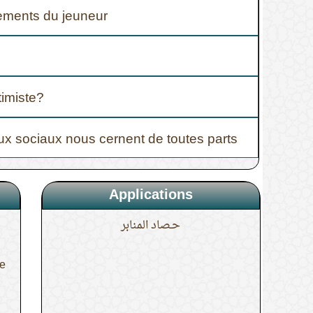
ements du jeuneur
…
timiste?
ux sociaux nous cernent de toutes parts
Applications
حـصاد المنابر
ne