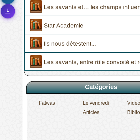
تصميم جديد كلياً
🎨
Les savants et… les champs influe
واجهة أكثر أناقة وسهولة
إشعارات ذكية
🔔
Star Academie
تتابع كل جديد بخطوة واحدة
Ils nous détestent...
Les savants, entre rôle convoité et 
Catégories
Fatwas
Le vendredi
Vidé
Articles
Bibli