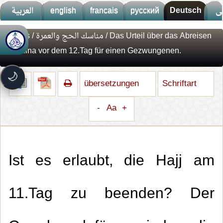
العربية
english
francais
русский
Deutsch
ى
Fatwas
/
مناسك الحج والعمرة
/ Das Urteil über das Abreisen
🚀
جديد الموقع!
von Mina vor dem 12.Tag für einen Gezwungenen.
تعرف على أحدث المميزات
سرعة فائقة
⚡
🌙
تحميل أسرع بـ 3× من قبل
übersetzungen
Schriftart
تصميم جديد كلياً
🎨
واجهة أكثر أناقة وسهولة
-
Aa
+
إشعارات ذكية
🔔
تتابع كل جديد بخطوة واحدة
Ist es erlaubt, die Hajj am
11.Tag zu beenden? Der