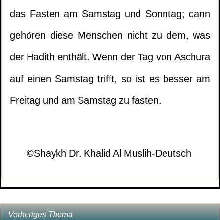
1.
Quranlesung einer Person im Zustand der
das Fasten am Samstag und Sonntag; dann
Fasten zu tun hat
großen Unreinheit
(
عدد المشاهدات4441 )
gehören diese Menschen nicht zu dem, was
4.
Ich habe dunkle Flüssigkeiten
2.
Die Neuerungen der Khawaridsch erfolgten
der Hadith enthält. Wenn der Tag von Aschura
ausgeschieden, muss ich nachfasten?
auf einen Samstag trifft, so ist es besser am
nicht aus Ketzerei und Ilhad
Freitag und am Samstag zu fasten.
(
عدد المشاهدات4353 )
5.
Sie ist erkrankt und vor dem Ende des
3.
Regelung zum Gebet
Monats verstorben. Was soll für sie getan
hinter einem Imam, der Mawlid (Geburt des
werden?
©Shaykh Dr. Khalid Al Muslih-Deutsch
Propheten, Friede sei mit ihm) feiert.
(
عدد المشاهدات4168 )
6.
Das Urteil über das Speisen von
4.
Er hat am Tag von
Nichtmuslimen am Tag von Ramadān
Ramadān mit mir geschlafen. Muss ich eine
Vorheriges Thema