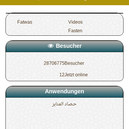
Fatwas
Videos
Fasten
Besucher
28706775
Besucher
12
Jetzt online
Anwendungen
حـصاد المنابر