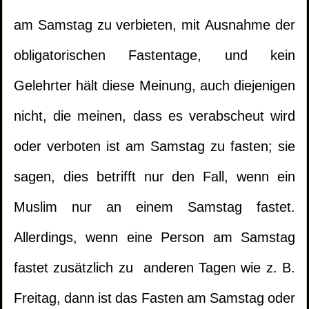
am Samstag zu verbieten, mit Ausnahme der
obligatorischen Fastentage, und kein
Gelehrter hält diese Meinung, auch diejenigen
nicht, die meinen, dass es verabscheut wird
1.
Er hat am Tag von Ramadān mit mir
oder verboten ist am Samstag zu fasten; sie
geschlafen. Muss ich eine Sühne(Kaffāra)
sagen, dies betrifft nur den Fall, wenn ein
leisten?
Muslim nur an einem Samstag fastet.
2.
Er verschläft die meisten Gebete, was ist
Allerdings, wenn eine Person am Samstag
das Urteil über sein Fasten?
fastet zusätzlich zu anderen Tagen wie z. B.
Freitag, dann ist das Fasten am Samstag oder
3.
Frage die mit der Absicht beim freiwilligen