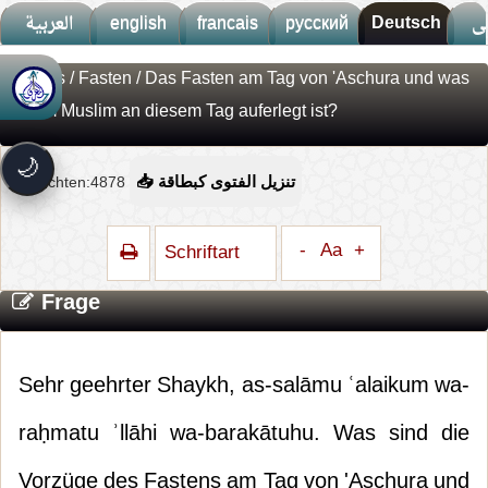
العربية
english
francais
русский
Deutsch
ى
Fatwas
/
Fasten
/ Das Fasten am Tag von 'Aschura und was
🚀
جديد الموقع!
einem Muslim an diesem Tag auferlegt ist?
تعرف على أحدث المميزات
سرعة فائقة
⚡
🌙
تحميل أسرع بـ 3× من قبل
Ansichten:4878
📥 تنزيل الفتوى كبطاقة
تصميم جديد كلياً
🎨
واجهة أكثر أناقة وسهولة
-
Aa
+
Schriftart
إشعارات ذكية
🔔
تتابع كل جديد بخطوة واحدة
Frage
Sehr geehrter Shaykh, as-salāmu ʿalaikum wa-
raḥmatu ʾllāhi wa-barakātuhu. Was sind die
Vorzüge des Fastens am Tag von 'Aschura und