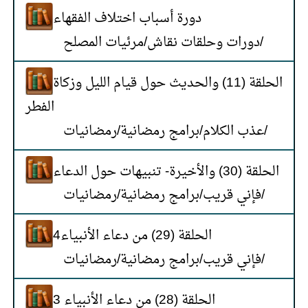
دورة أسباب اختلاف الفقهاء
مرئيات المصلح
/
دورات وحلقات نقاش
/
الحلقة (11) والحديث حول قيام الليل وزكاة
الفطر
رمضانيات
/
برامج رمضانية
/
عذب الكلام
/
الحلقة (30) والأخيرة- تنبيهات حول الدعاء
رمضانيات
/
برامج رمضانية
/
فإني قريب
/
الحلقة (29) من دعاء الأنبياء4
رمضانيات
/
برامج رمضانية
/
فإني قريب
/
الحلقة (28) من دعاء الأنبياء 3