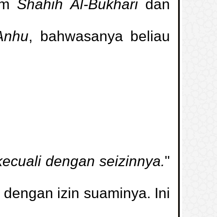
am
Shahih Al-Bukhari
dan
Anhu
, bahwasanya beliau
kecuali dengan seizinnya.
"
dengan izin suaminya. Ini