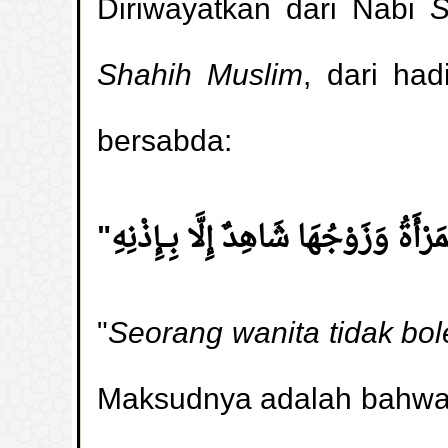
Diriwayatkan dari Nabi
S
Shahih Muslim
, dari ha
bersabda:
"
Seorang wanita tidak bol
Maksudnya adalah bahwa d