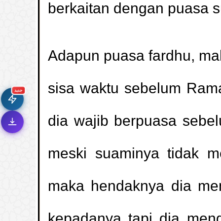
berkaitan dengan puasa s
Adapun puasa fardhu, ma
🚀
جديد الموقع!
تعرف على أحدث المميزات
sisa waktu sebelum Ram
سرعة فائقة
⚡
تحميل أسرع بـ 3× من قبل
جديد
تصميم جديد كلياً
🎨
dia wajib berpuasa sebe
واجهة أكثر أناقة وسهولة
إشعارات ذكية
🔔
تتابع كل جديد بخطوة واحدة
meski suaminya tidak m
maka hendaknya dia memi
kepadanya tapi dia men