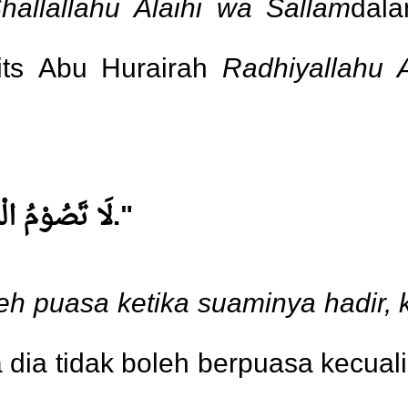
hallallahu Alaihi wa Sallam
dal
dits Abu Hurairah
Radhiyallahu 
"لَا تَصُوْمُ الْمَرْأَةُ وَزَوْجُهَا شَاهِدٌ إِلَّا بِــإِذْنِهِ."
eh puasa ketika suaminya hadir, 
ia tidak boleh berpuasa kecuali 