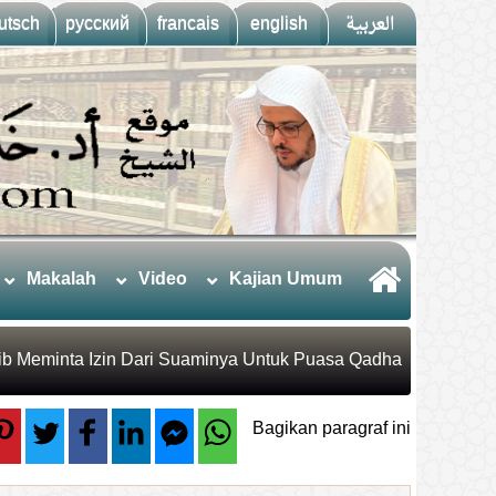
utsch
русский
francais
english
العربية
Makalah
Video
Kajian Umum
b Meminta Izin Dari Suaminya Untuk Puasa Qadha?
Bagikan paragraf ini