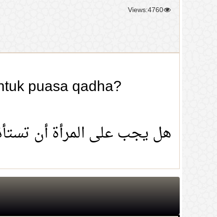
Views:4760
untuk puasa qadha?
هل يجب على المرأة أن تستأ