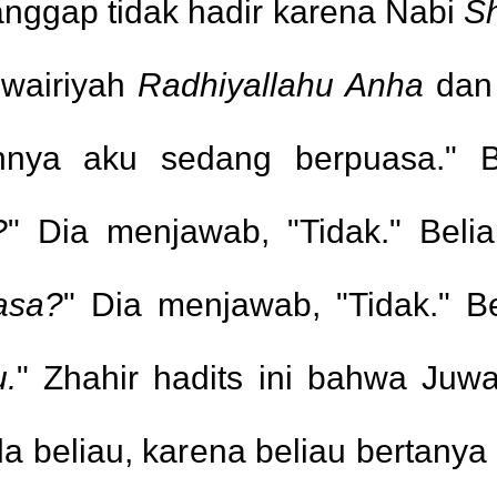
nggap tidak hadir karena Nabi
Sh
uwairiyah
Radhiyallahu Anha
dan 
hnya aku sedang berpuasa." Be
?
" Dia menjawab, "Tidak." Belia
asa?
" Dia menjawab, "Tidak." B
g ber-tema-kan sex
1.
u.
" Zhahir hadits ini bahwa Juw
Rambut Ketika Mandi
2.
Salam sebelum 
a beliau, karena beliau bertany
Junub