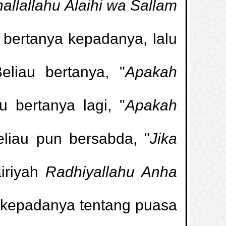
allallahu Alaihi wa Sallam
bertanya kepadanya, lalu
liau bertanya, "
Apakah
u bertanya lagi, "
Apakah
eliau pun bersabda, "
Jika
Meletakkan Kaki di Atas Kaset Agama
1.
airiyah
Radhiyallahu Anha
masuk rumah yang tidak berpenghuni
2.
a kepadanya tentang puasa
Apakah Boleh Memotong Pohon Ini?
3.