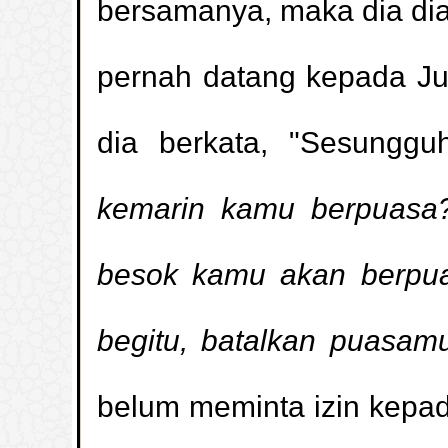
bersamanya, maka dia dia
pernah datang kepada J
dia berkata, "Sesunggu
kemarin kamu berpuasa
besok kamu akan berpu
Hukum membaca sesuatu yan
begitu, batalkan puasam
penampilan30539 )
(
Tidak Mencuci 
belum meminta izin kepad
penampilan22152 )
(