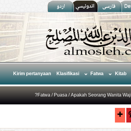
اردو
اندونيسي
فارسى
De
Kirim pertanyaan
Klasifikasi
Fatwa
Kitab
Fatwa
/
Puasa
/ Apakah Seorang Wanita Waji