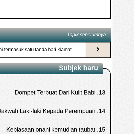
Hukum ucapan kita la qaddarallah
2.
Nasehat bagi pemuda yang tidak taat
10.
(semoga Allah tidak
Bermuamalah dengan lawan jenis
11.
mentakdirkannya)
Topik sebelumnya
Menonton Film Kartun
12.
Orang yang membantu kuffar
3.
i termasuk satu tanda hari kiamat?
dalam peperangan mereka
Dompet Terbuat Dari Kulit Babi
13.
Subjek baru
Apakah kita katakan jari-jari Allah
4.
Dakwah Laki-laki Kepada Perempuan
14.
itu yang ada ditangan-Nya ataukah
Kebiasaan onani kemudian taubat
15.
kita tawaqquf
Kebid’ahan Khawarij bukan karena
5.