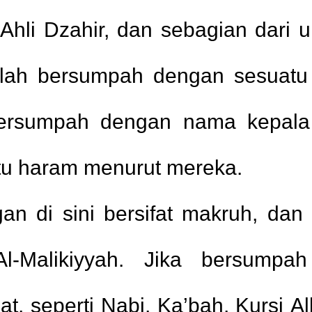
Ahli Dzahir, dan sebagian dari 
alah bersumpah dengan sesuat
i bersumpah dengan nama kepala
tu haram menurut mereka.
g ber-tema-kan sex
1.
n di sini bersifat makruh, dan
Rambut Ketika Mandi
2.
Salam sebelum 
l-Malikiyyah. Jika bersump
Junub
t, seperti Nabi, Ka’bah, Kursi Al