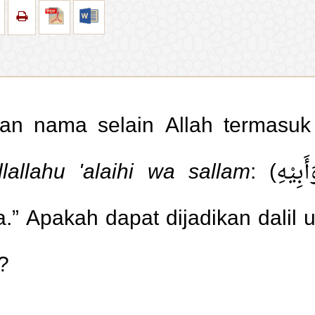
n nama selain Allah termasuk 
llallahu
'alaihi wa sallam
: (أَفْلَحَ وَأَبِيْهِ) artinya:”Dia akan
.” Apakah dapat dijadikan dalil
?