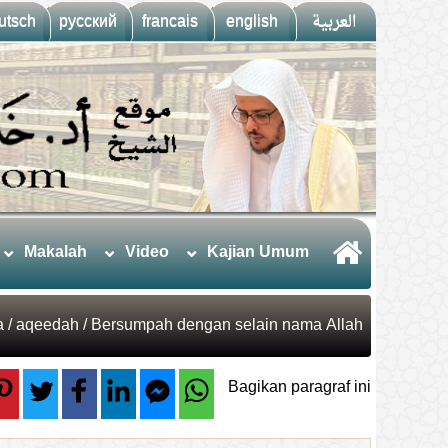
utsch
русский
francais
english
العربية
Makalah
Video
Kajian Umum
a
/
aqeedah
/ Bersumpah dengan selain nama Allah
Bagikan paragraf ini