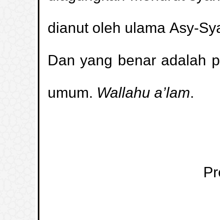
Apakah hukum memakai sarung at
orang yang sedang berihram, dan apa
dianut oleh ulama Asy-Sya
ke dalam larangan
penampilan20750 )
(
Dan yang benar adalah pe
Lima pertanyaan seputa
umum.
Wallahu a’lam
.
penampilan20557 )
(
TIDAK URUT K
penampilan20542 )
(
penampilan18158 )
(
Pr
Hukum Ucapan (Rahimahullah) Kepad
penampilan14729 )
(