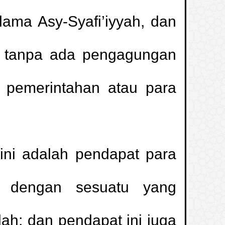
ulama Asy-Syafi’iyyah, dan
u tanpa ada pengagungan
 pemerintahan atau para
Meletakkan Kaki di Atas Kaset Agama
1.
 ini adalah pendapat para
masuk rumah yang tidak berpenghuni
2.
ah dengan sesuatu yang
Apakah Boleh Memotong Pohon Ini?
3.
lah; dan pendapat ini juga