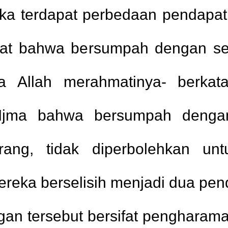
 terdapat perbedaan pendapat d
kat bahwa bersumpah dengan sel
a Allah merahmatinya- berkat
h Ijma bahwa bersumpah dengan
rang, tidak diperbolehkan un
eka berselisih menjadi dua pend
an tersebut bersifat pengharaman