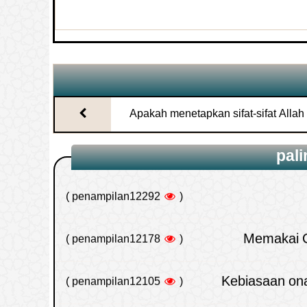
Hukum Suppositoria (Obat Yang Dima
dan Enema (Cairan Yang
penampilan14683 )
(
Hukum meng-u
Apakah menetapkan sifat-sifat Allah
penampilan12292 )
(
dengan tafwidl (menyerahkan mak
pali
Allah)?
Memakai C
penampilan12178 )
(
Kebiasaan ona
penampilan12105 )
(
Defini
penampilan11929 )
(
Barangsiapa yang puasa hari