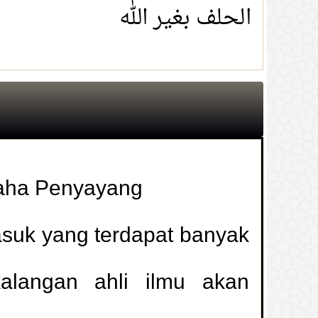
الحلف بغير الله
aha Penyayang
suk yang terdapat banyak
kalangan ahli ilmu akan