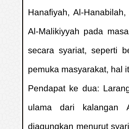
Hanafiyah, Al-Hanabilah, 
Al-Malikiyyah pada mas
secara syariat, sepert
pemuka masyarakat, hal i
Hukum membaca sesuatu yan
Pendapat ke dua: Laranga
penampilan30540 )
(
Tidak Mencuci 
ulama dari kalangan A
penampilan22154 )
(
diagungkan menurut syaria