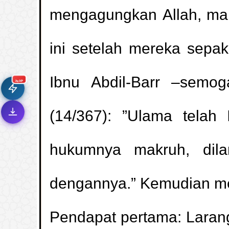
mengagungkan Allah, maka
🚀
ini setelah mereka sepa
جديد الموقع!
تعرف على أحدث المميزات
سرعة فائقة
⚡
Ibnu Abdil-Barr –semog
تحميل أسرع بـ 3× من قبل
جديد
تصميم جديد كلياً
🎨
واجهة أكثر أناقة وسهولة
(14/367): ”Ulama tela
إشعارات ذكية
🔔
تتابع كل جديد بخطوة واحدة
hukumnya makruh, dila
dengannya.” Kemudian mer
Pendapat pertama: Larang