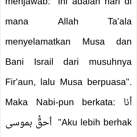
menjawab: "Ini adalah hari di
mana Allah Ta'ala
menyelamatkan Musa dan
Bani Israil dari musuhnya
Fir'aun, lalu Musa berpuasa".
Maka Nabi-pun berkata:
أنا
أحقُّ بموسى
"Aku lebih berhak