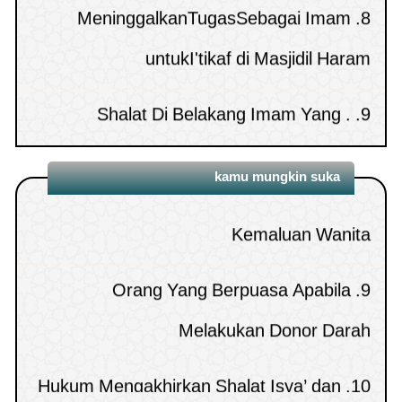
Hukum mempercayai zodiac untuk
6.
penampilan6227 )
(
untukI'tikaf di Masjidil Haram
MELUNASI HUTANG
13.
mengetahui sifat dan keberuntungan
MAYIT DENGAN ZAKAT
penampilan6164 )
(
. Shalat Di Belakang Imam Yang
9.
Bertamasya ke negara kafir
7.
Terbiasa Merayakan Maulid
Hukum memakai topi
14.
penampilan6126 )
(
Sedikit Darah Yang Keluar Dari
8.
Tersenyum Ketika Shalat
10.
MEMBACA QURAN MELALUI HP TANPA
15.
kamu mungkin suka
Kemaluan Wanita
WUDHU
penampilan6043 )
(
Orang Yang Berpuasa Apabila
9.
Melakukan Donor Darah
Hukum Mengakhirkan Shalat Isya’ dan
10.
Zhuhur Dari Awal Waktunya