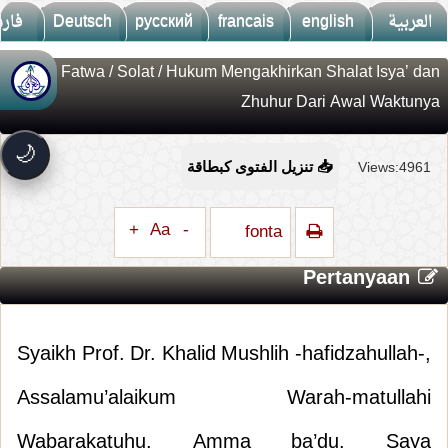
فار
Deutsch
русский
francais
english
العربية
Fatwa
/
Solat
/ Hukum Mengakhirkan Shalat Isya’ dan
🚀
جديد الموقع!
Zhuhur Dari Awal Waktunya
تعرف على أحدث المميزات
سرعة فائقة
⚡
🌙
تحميل أسرع بـ 3× من قبل
Views:4961
📥 تنزيل الفتوى كبطاقة
تصميم جديد كلياً
🎨
واجهة أكثر أناقة وسهولة
+
Aa
-
fonta
إشعارات ذكية
🔔
تتابع كل جديد بخطوة واحدة
Pertanyaan
Syaikh Prof. Dr. Khalid Mushlih -hafidzahullah-,
Assalamu’alaikum Warah-matullahi
Wabarakatuhu. Amma ba’du. Saya