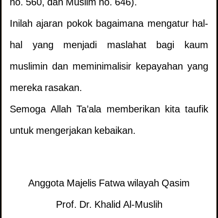
no. 560, dan Muslim no. 646).
Apakah Wajib Melaksanakan Apa Yang
4.
Inilah ajaran pokok bagaimana mengatur hal-
TIDAK URUT KETIKA MEMBACA AL
1.
Dilihat Dalam Mimpi?
hal yang menjadi maslahat bagi kaum
QURAN
penampilan12332 )
(
muslimin dan meminimalisir kepayahan yang
Apakah Ungkapan Ini Menjadikan
5.
mereka rasakan.
Definisi dan Hakikat Puasa
2.
Kewajiban Bagi Yang Membacana ?
Semoga Allah Ta’ala memberikan kita taufik
penampilan10467 )
(
Hukum Ucapan
3.
Penamaan Makkah ‘Daru kufr’
6.
untuk mengerjakan kebaikan.
(Rahimahullah) Kepada Orang Yang Sudah
Bagaimana cara ruqyah ?
7.
Meninggal
penampilan9328 )
(
Anggota Majelis Fatwa wilayah Qasim
Apakah Orang Mati Karena Tersengat
8.
Wanita Yang Keguguran, Apakah Perlu
4.
Prof. Dr. Khalid Al-Muslih
Listrik Termasuk Syahid?