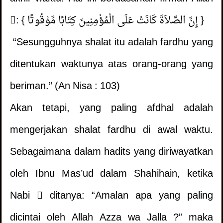
: { إِنَّ الصَّلاَةَ كَانَتْ عَلَى الْمُؤْمِنِينَ كِتَابًا مَّوْقُوتًا }
“Sesungguhnya shalat itu adalah fardhu yang
ditentukan waktunya atas orang-orang yang
beriman.” (An Nisa : 103)
Akan tetapi, yang paling afdhal adalah
mengerjakan shalat fardhu di awal waktu.
Sebagaimana dalam hadits yang diriwayatkan
oleh Ibnu Mas’ud dalam Shahihain, ketika
Nabi  ditanya: “Amalan apa yang paling
dicintai oleh Allah Azza wa Jalla ?” maka