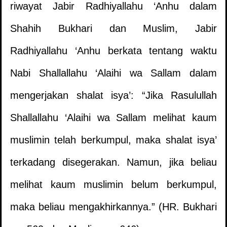
riwayat Jabir Radhiyallahu ‘Anhu dalam
Shahih Bukhari dan Muslim, Jabir
Radhiyallahu ‘Anhu berkata tentang waktu
Nabi Shallallahu ‘Alaihi wa Sallam dalam
mengerjakan shalat isya’: “Jika Rasulullah
Shallallahu ‘Alaihi wa Sallam melihat kaum
Meletakkan Kaki di Atas Kaset Agama
1.
muslimin telah berkumpul, maka shalat isya’
terkadang disegerakan. Namun, jika beliau
Salam sebelum masuk rumah yang tidak
2.
melihat kaum muslimin belum berkumpul,
berpenghuni
maka beliau mengakhirkannya.” (HR. Bukhari
Apakah Boleh Memotong Pohon Ini?
3.