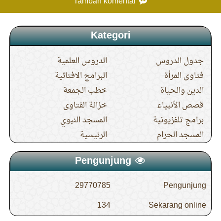
Tambah komentar
Kategori
جدول الدروس
الدروس العلمية
فتاوى المرأة
البرامج الافتائية
الدين والحياة
خطب الجمعة
قصص الأنبياء
خزانة الفتاوى
برامج تلفزيونية
المسجد النبوي
المسجد الحرام
الرئيسية
Pengunjung
29770785
Pengunjung
134
Sekarang online