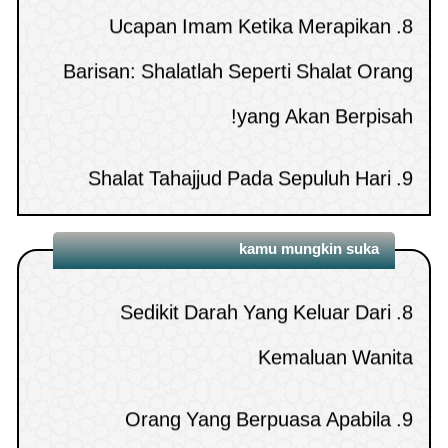
Hukum meminta tolong dengan jin muslim
11.
Barisan: Shalatlah Seperti Shalat Orang
Pertanyaan seputar sifat malaikat
5.
penampilan6246 )
(
Hukum Pijat
12.
yang Akan Berpisah!
Hukum mempercayai zodiac untuk
6.
penampilan6227 )
(
MELUNASI HUTANG
13.
Shalat Tahajjud Pada Sepuluh Hari
9.
mengetahui sifat dan keberuntungan
MAYIT DENGAN ZAKAT
Terakhir Ramadhan
penampilan6163 )
(
Bertamasya ke negara kafir
7.
kamu mungkin suka
Hukum memakai topi
14.
Mengeraskan Bacaan Basmalah
10.
penampilan6125 )
(
Sedikit Darah Yang Keluar Dari
8.
Ketika Shalat
MEMBACA QURAN MELALUI HP TANPA
15.
Kemaluan Wanita
WUDHU
penampilan6043 )
(
Orang Yang Berpuasa Apabila
9.
Melakukan Donor Darah