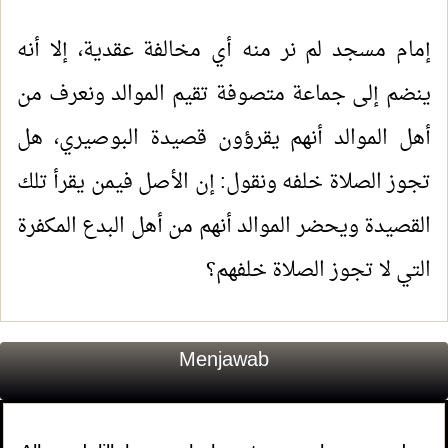
إمام مسجد لم نر منه أي مخالفة عقدية، إلا أنه
ينضم إلى جماعة متصوفة تقيم الموالد ونعرف من
أهل الموالد أنهم يقرؤون قصيدة البوصيري، هل
تجوز الصلاة خلفه ونقول: إن الأصل فيمن يقرأ تلك
القصيدة ويحضر الموالد أنهم من أهل البدع المكفرة
التي لا تجوز الصلاة خلفهم؟
Menjawab