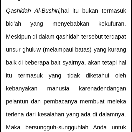
Qashidah Al-Bushiri
,
hal itu bukan termasuk
bid’ah yang menyebabkan kekufuran.
Meskipun di dalam qashidah tersebut terdapat
unsur ghuluw (melampaui batas) yang kurang
baik di beberapa bait syairnya, akan tetapi hal
itu termasuk yang tidak diketahui oleh
kebanyakan manusia karenadendangan
pelantun dan pembacanya membuat meleka
Meletakkan Kaki di Atas Kaset Agama
1.
terlena dari kesalahan yang ada di dalamnya.
Maka bersungguh-sungguhlah Anda untuk