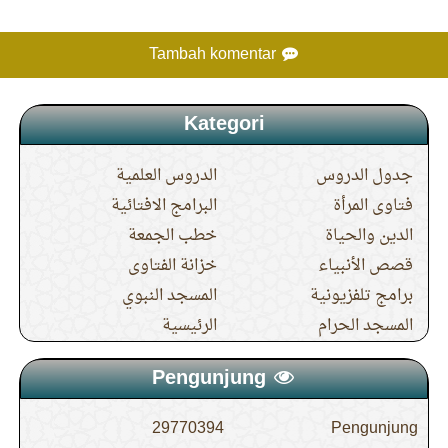
Tambah komentar
Kategori
جدول الدروس
الدروس العلمية
فتاوى المرأة
البرامج الافتائية
الدين والحياة
خطب الجمعة
قصص الأنبياء
خزانة الفتاوى
برامج تلفزيونية
المسجد النبوي
المسجد الحرام
الرئيسية
Pengunjung
29770394
Pengunjung