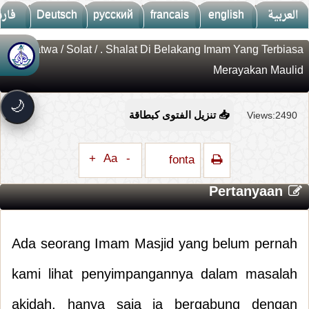
فار
Deutsch
русский
francais
english
العربية
Fatwa
/
Solat
/ . Shalat Di Belakang Imam Yang Terbiasa
🚀
جديد الموقع!
Merayakan Maulid
تعرف على أحدث المميزات
سرعة فائقة
⚡
🌙
تحميل أسرع بـ 3× من قبل
Views:2490
📥 تنزيل الفتوى كبطاقة
تصميم جديد كلياً
🎨
واجهة أكثر أناقة وسهولة
+
Aa
-
fonta
إشعارات ذكية
🔔
تتابع كل جديد بخطوة واحدة
Pertanyaan
Ada seorang Imam Masjid yang belum pernah
kami lihat penyimpangannya dalam masalah
akidah, hanya saja ia bergabung dengan