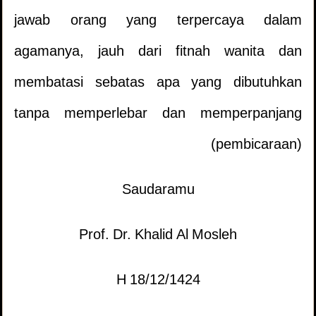
Salam sebelum masuk rumah yang tidak
2.
jawab orang yang terpercaya dalam
berpenghuni
agamanya, jauh dari fitnah wanita dan
membatasi sebatas apa yang dibutuhkan
Apakah Boleh Memotong Pohon Ini?
3.
tanpa memperlebar dan memperpanjang
Apakah Wajib Melaksanakan Apa Yang
4.
(pembicaraan)
TIDAK URUT KETIKA MEMBACA AL
1.
Dilihat Dalam Mimpi?
Saudaramu
QURAN
penampilan12333 )
(
Apakah Ungkapan Ini Menjadikan
5.
Prof. Dr. Khalid Al Mosleh
Definisi dan Hakikat Puasa
2.
Kewajiban Bagi Yang Membacana ?
penampilan10467 )
(
18/12/1424 H
Hukum Ucapan
3.
Penamaan Makkah ‘Daru kufr’
6.
(Rahimahullah) Kepada Orang Yang Sudah