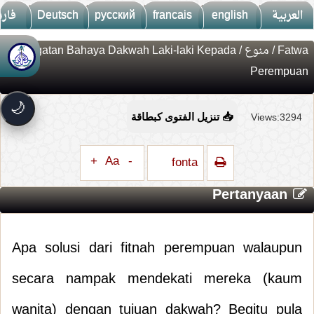
فار
Deutsch
русский
francais
english
العربية
/ Peringatan Bahaya Dakwah Laki-laki Kepada
منوع
/
Fatwa
🚀
جديد الموقع!
Perempuan
تعرف على أحدث المميزات
سرعة فائقة
⚡
🌙
تحميل أسرع بـ 3× من قبل
Views:3294
📥 تنزيل الفتوى كبطاقة
تصميم جديد كلياً
🎨
واجهة أكثر أناقة وسهولة
+
Aa
-
fonta
إشعارات ذكية
🔔
تتابع كل جديد بخطوة واحدة
Pertanyaan
Apa solusi dari fitnah perempuan walaupun
secara nampak mendekati mereka (kaum
wanita) dengan tujuan dakwah? Begitu pula