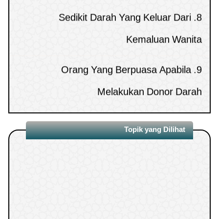
Sedikit Darah Yang Keluar Dari
8.
MEMBACA QURAN MELALUI HP TANPA
15.
Kemaluan Wanita
WUDHU
penampilan6043 )
(
Orang Yang Berpuasa Apabila
9.
Melakukan Donor Darah
Hukum Mengakhirkan Shalat Isya’ dan
10.
Zhuhur Dari Awal Waktunya
Topik yang Dilihat
1.