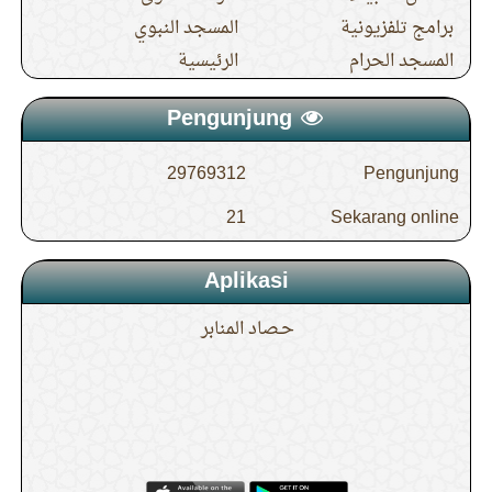
برامج تلفزيونية
المسجد النبوي
المسجد الحرام
الرئيسية
Pengunjung
29769312
Pengunjung
21
Sekarang online
Aplikasi
حـصاد المنابر