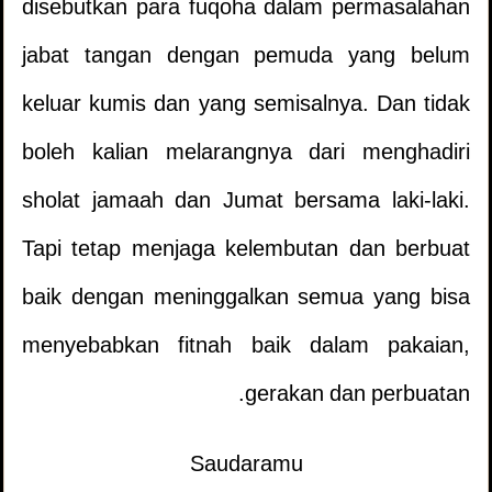
disebutkan para fuqoha dalam permasalahan
jabat tangan dengan pemuda yang belum
keluar kumis dan yang semisalnya. Dan tidak
Meletakkan Kaki di Atas Kaset Agama
1.
boleh kalian melarangnya dari menghadiri
Salam sebelum masuk rumah yang tidak
2.
sholat jamaah dan Jumat bersama laki-laki.
berpenghuni
Tapi tetap menjaga kelembutan dan berbuat
baik dengan meninggalkan semua yang bisa
Apakah Boleh Memotong Pohon Ini?
3.
menyebabkan fitnah baik dalam pakaian,
Apakah Wajib Melaksanakan Apa Yang
4.
gerakan dan perbuatan.
TIDAK URUT KETIKA MEMBACA AL
1.
Dilihat Dalam Mimpi?
QURAN
Saudaramu
penampilan12332 )
(
Apakah Ungkapan Ini Menjadikan
5.