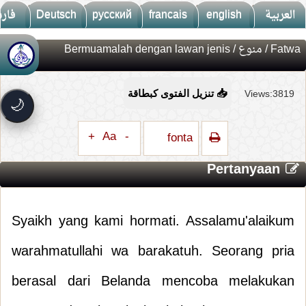
فار
Deutsch
русский
francais
english
العربية
/ Bermuamalah dengan lawan jenis
منوع
/
Fatwa
🚀
جديد الموقع!
تعرف على أحدث المميزات
Views:3819
📥 تنزيل الفتوى كبطاقة
سرعة فائقة
⚡
🌙
تحميل أسرع بـ 3× من قبل
تصميم جديد كلياً
🎨
+
Aa
-
fonta
واجهة أكثر أناقة وسهولة
Pertanyaan
إشعارات ذكية
🔔
تتابع كل جديد بخطوة واحدة
Syaikh yang kami hormati. Assalamu'alaikum
warahmatullahi wa barakatuh. Seorang pria
berasal dari Belanda mencoba melakukan