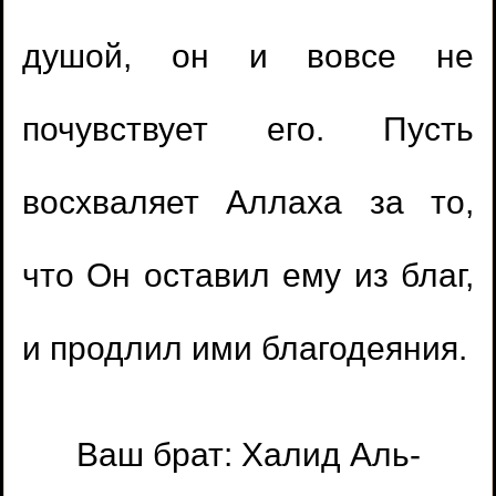
1.
Время ночной молитвы
душой, он и вовсе не
2.
Совмещать молитвы во время дождя
почувствует его. Пусть
3.
Ошибся в ташаххуде
восхваляет Аллаха за то,
4.
Молитва за имамом, который
что Он оставил ему из благ,
придерживается нововведений
1.
Дуа в молитве за людей, упоминая их
и продлил ими благодеяния.
5.
Кишечные газы во время молитвы
имена
(
Просмотры18923 )
6.
Пропустили земной поклон
2.
Портится ли омовение женщины во
Ваш брат: Халид Аль-
7.
Оставление коллективной молитвы
время купания своего ребенка?