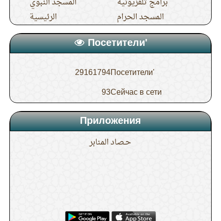
برامج تلفزيونية
المسجد النبوي
المسجد الحرام
الرئيسية
Посетители'
29161794
Посетители'
93
Сейчас в сети
Приложения
حـصاد المنابر