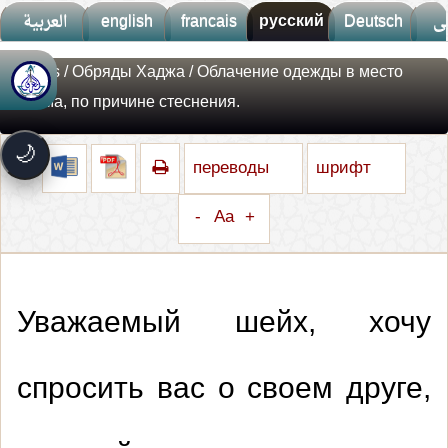
العربية
english
francais
русский
Deutsch
ى
Fatwas
/
Обряды Хаджа
/ Облачение одежды в место
🚀
جديد الموقع!
ихрама, по причине стеснения.
تعرف على أحدث المميزات
سرعة فائقة
⚡
🌙
تحميل أسرع بـ 3× من قبل
переводы
шрифт
تصميم جديد كلياً
🎨
واجهة أكثر أناقة وسهولة
-
Aa
+
إشعارات ذكية
🔔
تتابع كل جديد بخطوة واحدة
Уважаемый шейх, хочу
спросить вас о своем друге,