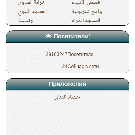
قصص الأنبياء
خزانة الفتاوى
برامج تلفزيونية
المسجد النبوي
المسجد الحرام
الرئيسية
Посетители'
29163247
Посетители'
24
Сейчас в сети
Приложения
حـصاد المنابر