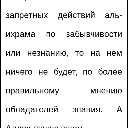
запретных действий аль-
1.
Время ночной молитвы
ихрама по забывчивости
2.
Совмещать молитвы во время дождя
или незнанию, то на нем
3.
Ошибся в ташаххуде
ничего не будет, по более
4.
Молитва за имамом, который
правильному мнению
придерживается нововведений
1.
Дуа в молитве за людей, упоминая их
5.
Кишечные газы во время молитвы
обладателей знания. А
имена
(
Просмотры18926 )
6.
Пропустили земной поклон