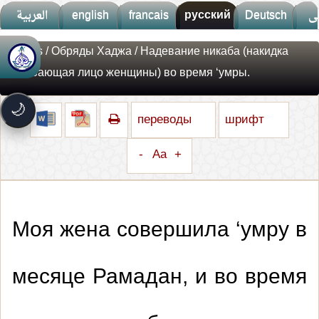
العربية
english
francais
русский
Deutsch
ى
Fatwas
/
Обряды Хаджа
/ Надевание никаба (накидка
🚀
جديد الموقع!
скрывающая лицо женщины) во время ‘умры.
تعرف على أحدث المميزات
سرعة فائقة
⚡
🌙
تحميل أسرع بـ 3× من قبل
переводы
шрифт
تصميم جديد كلياً
🎨
واجهة أكثر أناقة وسهولة
-
Aa
+
إشعارات ذكية
🔔
تتابع كل جديد بخطوة واحدة
Моя жена совершила ‘умру в
месяце Рамадан, и во время