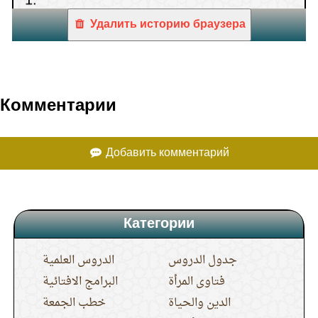
в котором присутствуют изображения?
Удалить историю браузера
13.
Постановление в отношении слов:
«Помоги, оПосланник Аллаха».
Комментарии
14.
Такфир (обвинение в неверии)
правителям.
Добавить комментарий
15.
Постановление в отношении слов
Категории
«не дай Аллах».
جدول الدروس
الدروس العلمية
فتاوى المرأة
البرامج الافتائية
الدين والحياة
خطب الجمعة