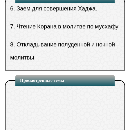
7.
Чтение Корана в молитве по мусхафу
8.
Откладывание полуденной и ночной
молитвы
9.
Поднятие рук во время дуа
10.
Мастурбация во время
Просмотренные темы
паломничества.
11.
О дозволенности обусловливать
1.
освобождение от обрядов Хаджа