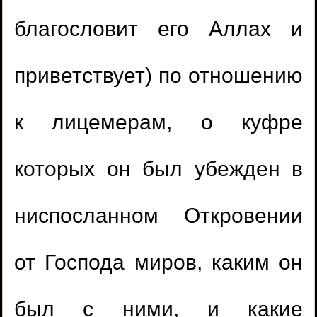
благословит его Аллах и
1.
Время ночной молитвы
приветствует) по отношению
2.
Совмещать молитвы во время дождя
к лицемерам, о куфре
3.
Ошибся в ташаххуде
которых он был убежден в
4.
Молитва за имамом, который
ниспосланном Откровении
придерживается нововведений
1.
Дуа в молитве за людей, упоминая их
от Господа миров, каким он
5.
Кишечные газы во время молитвы
имена
(
Просмотры18923 )
6.
Пропустили земной поклон
был с ними, и какие