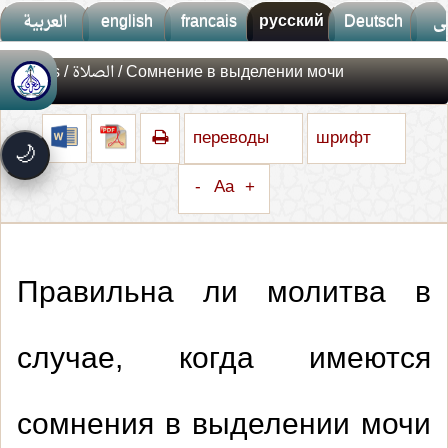
العربية
english
francais
русский
Deutsch
ى
Fatwas
/
الصلاة
/ Сомнение в выделении мочи
🚀
جديد الموقع!
تعرف على أحدث المميزات
переводы
шрифт
سرعة فائقة
⚡
🌙
تحميل أسرع بـ 3× من قبل
-
Aa
+
تصميم جديد كلياً
🎨
واجهة أكثر أناقة وسهولة
إشعارات ذكية
🔔
تتابع كل جديد بخطوة واحدة
Правильна ли молитва в
случае, когда имеются
сомнения в выделении мочи