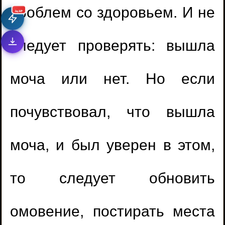
проблем со здоровьем. И не
جديد
следует проверять: вышла
моча или нет. Но если
1.
Время ночной молитвы
2.
Совмещать молитвы во время дождя
почувствовал, что вышла
3.
Ошибся в ташаххуде
моча, и был уверен в этом,
4.
Молитва за имамом, который
то следует обновить
придерживается нововведений
омовение, постирать места
1.
Дуа в молитве за людей, упоминая их
5.
Кишечные газы во время молитвы