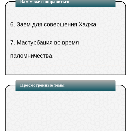
Вам может понравиться
которого недержание мочи с завершением
6.
Заем для совершения Хаджа.
времени молитвы?
(
Просмотры6757 )
7.
Мастурбация во время
паломничества.
8.
О дозволенности обусловливать
освобождение от обрядов Хаджа
Просмотренные темы
словами «О Аллах, окончание моего
Хаджа там, где ты меня удержал» по
причине болезни и т.п.