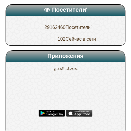
Посетители'
29162460
Посетители'
102
Сейчас в сети
Приложения
حـصاد المنابر