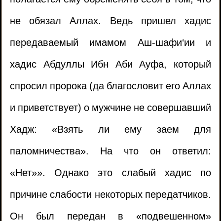
полагается ему обременять себя в том, что
не обязал Аллах. Ведь пришел хадис
1.
Время ночной молитвы
передаваемый имамом Аш-шафи‘ии и
2.
Совмещать молитвы во время дождя
хадис Абдуллы Ибн Аби Ауфа, который
спросил пророка (да благословит его Аллах
3.
Ошибся в ташаххуде
и приветствует) о мужчине не совершавший
4.
Молитва за имамом, который
Хадж: «Взять ли ему заем для
придерживается нововведений
паломничества». На что он ответил:
1.
Увидеть во сне пророка (да благословит
«Нет»». Однако это слабый хадис по
5.
Кишечные газы во время молитвы
его Аллах и да приветствует).
причине слабости некоторых передатчиков.
6.
Пропустили земной поклон
(
Просмотры5325 )
Он был передан в «подвешенном»
2.
Спускаются ли ангелы