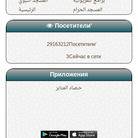
برامج تلفزيونية
المسجد النبوي
المسجد الحرام
الرئيسية
Посетители'
29163212
Посетители'
3
Сейчас в сети
Приложения
حـصاد المنابر