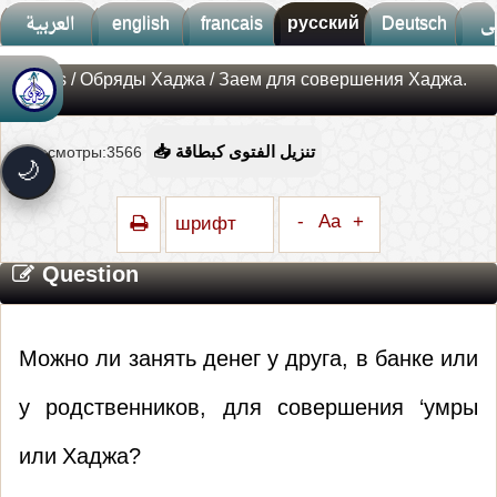
العربية
english
francais
русский
Deutsch
ى
Fatwas
/
Обряды Хаджа
/ Заем для совершения Хаджа.
🚀
جديد الموقع!
تعرف على أحدث المميزات
Просмотры:3566
📥 تنزيل الفتوى كبطاقة
سرعة فائقة
⚡
🌙
تحميل أسرع بـ 3× من قبل
تصميم جديد كلياً
🎨
-
Aa
+
шрифт
واجهة أكثر أناقة وسهولة
Question
إشعارات ذكية
🔔
تتابع كل جديد بخطوة واحدة
Можно ли занять денег у друга, в банке или
у родственников, для совершения ‘умры
или Хаджа?