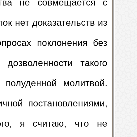
итва не совмещается с
ок нет доказательств из
опросах поклонения без
 дозволенности такого
итвы
с полуденной молитвой.
ы во время дождя
ичной постановлениями,
де
, который придерживается
ого, я считаю, что не