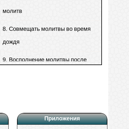
8.
Совмещать молитвы во время
дождя
9.
Восполнение молитвы после
менструального цикла
10.
Намерение перед молитвой
Приложения