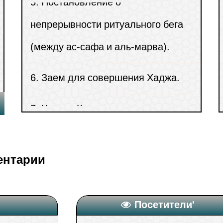
(
Просмотры4286 )
х
(между ас-сафа и аль-марва).
(
Просмотры4217 )
6.
Заем для совершения Хаджа.
 число месяца
7.
Чтение Корана в молитве по
(
Просмотры4154 )
мусхафу
8.
Откладывание полуденной и
ночной молитвы
ентарии
9.
Поднятие рук во время дуа
Посетители'
10.
Мастурбация во время