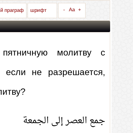
-
Aa
+
й праграф
шрифт
пятничную молитву с
 если не разрешается,
литву?
جمع العصر إلى الجمعة