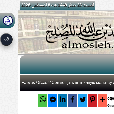
السبت 23 صفر 1448 هـ - 8 أغسطس 2026
🌙
Fatwas
/
الصلاة
/ Совмещать пятничную молитву 
Поде
абз