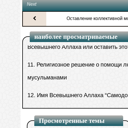
Next
10.
Можно ли нам говорить, пальцы
Оставление коллективной м
Всевышнего Аллаха или оставить это
наиболее просматриваемые
11.
Религиозное решение о помощи 
мусульманами
12.
Имя Всевышнего Аллаха “Самодо
упоминается в Коране только один ра
13.
Будет ли зачитан ат-таматту‘ (Хад
человеку, который совершил ‘умру в
Просмотренные темы