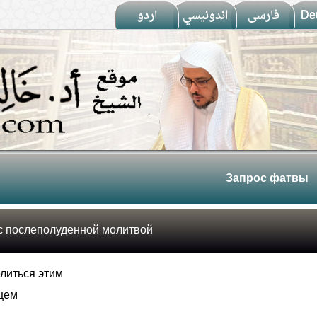
اردو
اندونيسي
فارسى
De
Запрос фатвы
с послеполуденной молитвой
литься этим
ацем