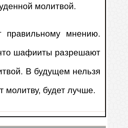
уденной молитвой.
время молитвы
ит правильному мнению.
 поклон
у что шафииты разрешают
тивной молитвы
1.
Совершение молитвы
енной молитвы
твой. В будущем нельзя
движениями головы
т Коран должным образом
т молитву, будет лучше.
2.
Откладывание полуденной
ельную молитву
молитвы
у Ибн Насруллахом и Аль-Бухутий в