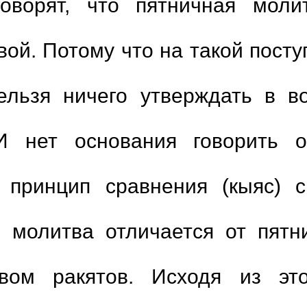
оворят, что пятничная мол
ой. Потому что на такой поступ
ельзя ничего утверждать в в
И нет основания говорить о
ловит его Аллах и да
1.
Время ночной мол
(
Просмотры5326 )
 принцип сравнения (кыяс) 
2.
Совмещать молитв
, в котором
 молитва отличается от пятн
3.
Ошибся в ташахху
(
Просмотры5067 )
4.
Молитва за имамом
вом ракятов. Исходя из эт
 «Наши братья».
нововведений