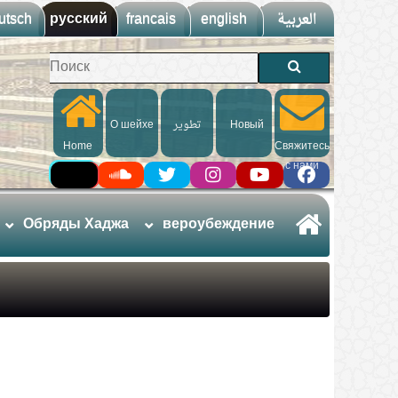
utsch
русский
francais
english
العربية
О шейхе
تطوير
Новый
Home
Свяжитесь
с нами
Обряды Хаджа
вероубеждение