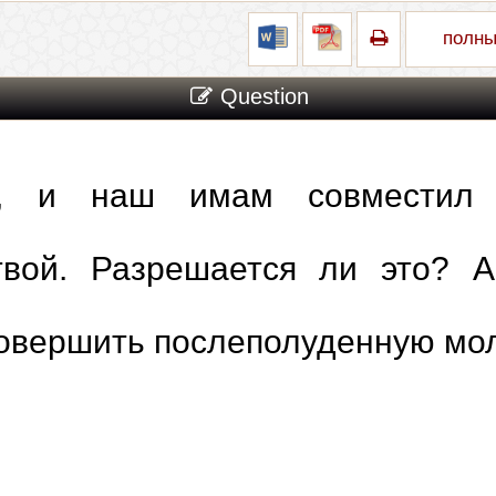
полны
Question
 и наш имам совместил 
твой. Разрешается ли это? А
совершить послеполуденную мо