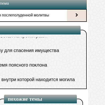
3.
Прерывать молитву для
тема
 Аль-Фатихи
спасения имущества
 послеполуденной молитвы
встал на третий ракят
4.
Запись азана
у для спасения имущества
5.
Посещение мечети в период
емя поясного поклона
менструаций
 внутри которой находится могила
6.
Совершение молитвы в местах
употребления спиртных напитков
7.
Восполнение пропущенных
похожие темы
молитв