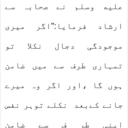
عليه وسلم نے صحابہ سے
ارشاد فرمایا:”اگر میری
موجودگی دجال نکلا تو
تمہاری طرف سے میں ضامن
ہوں گا ،اور اگر وہ میرے
جانے کےبعد نکلے توہر نفس
اپنی طر ف سے ضامن