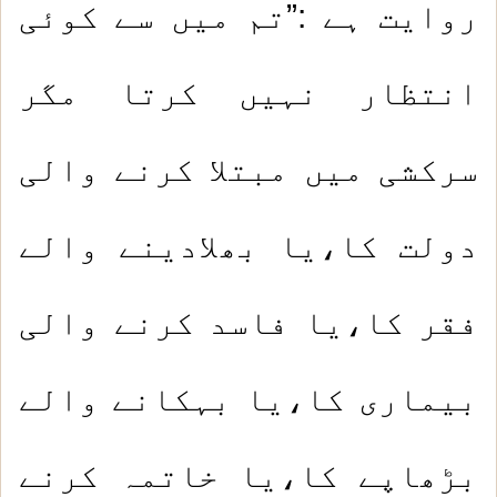
روایت ہے :”تم میں سے کوئی
انتظار نہیں کرتا مگر
سرکشی میں مبتلا کرنے والی
دولت کا،یا بھلادینے والے
فقر کا،یا فاسد کرنے والی
بیماری کا،یا بہکانے والے
بڑھاپے کا،یا خاتمہ کرنے