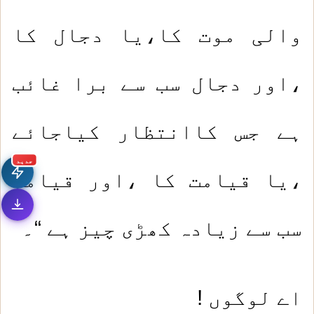
والی موت کا،یا دجال کا
،اور دجال سب سے برا غائب
ہے جس کاانتظار کیاجائے
جديد
،یا قیامت کا ،اور قیامت
سب سے زیادہ کھڑی چیز ہے “۔
اے لوگوں !