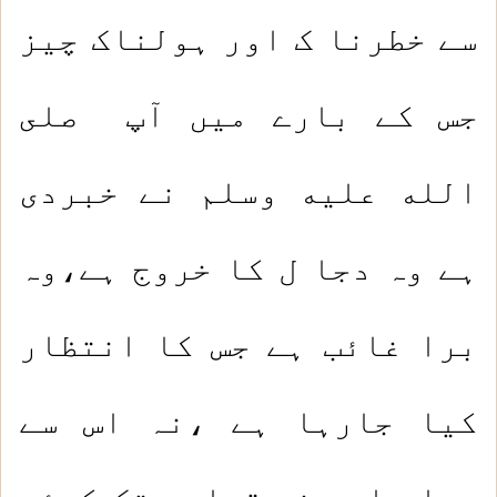
سے خطرنا ک اور ہولناک چیز
جس کے بارے میں آپ صلى
الله عليه وسلم نے خبردی
ہے وہ دجا ل کا خروج ہے،وہ
برا غائب ہے جس کا انتظار
کیا جارہا ہے ،نہ اس سے