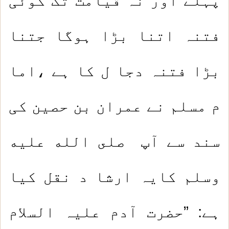
پہلے اور نہ قیامت تک کوئی
فتنہ اتنا بڑا ہوگا جتنا
بڑا فتنہ دجا ل کا ہے ،اما
م مسلم نے عمران بن حصین کی
سند سے آپ صلى الله عليه
وسلم کایہ ارشا د نقل کیا
ہے: ”حضرت آدم علیہ السلام