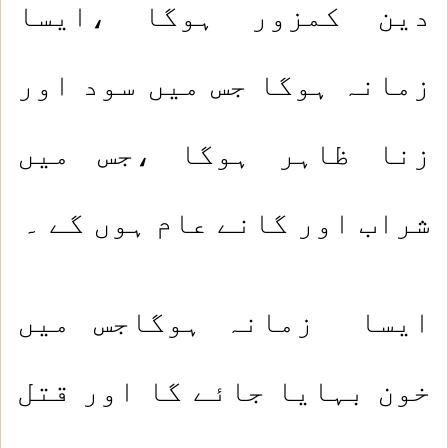
دین کمزور ہوگا ،ایسا
زمانہ ہوگا جس میں سود اور
زنا ظاہر ہوگا ،جس میں
شراب اور گانے عام ہوں گے ۔
ایسا زمانہ ہوگاجس میں
خون بہایا جائے گا اور قتل