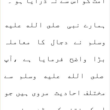
امت کو اس سے نہ ڈرایا ہو“۔
ہمارے نبی صلى الله عليه
وسلم نے دجال کا معاملہ
بڑا واضح فرمایا ہے ،آپ
صلى الله عليه وسلم سے
مختلف احادیث مروی ہیں جو
اس کے فتنہ کے بڑے ہونے پر