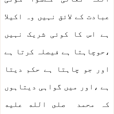
عبادت کے لائق نہیں وہ اکیلا
ہے اس کا کوئی شریک نہیں
،حوچاہتا ہے فیصلہ کرتا ہے
اور جو چاہتا ہے حکم دیتا
ہے ،اور میں گواہی دیتاہوں
کہ محمد صلى الله عليه