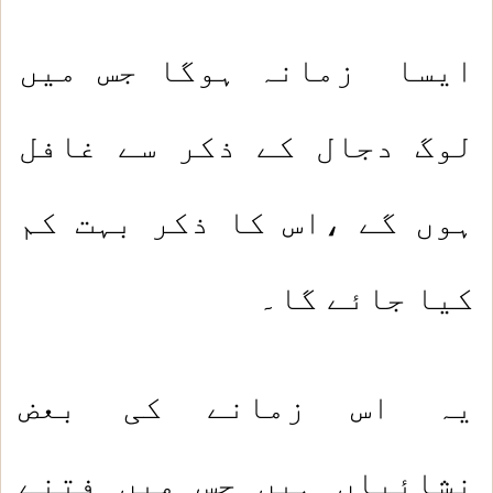
ایسا زمانہ ہوگا جس میں
لوگ دجال کے ذکر سے غافل
ہوں گے ،اس کا ذکر بہت کم
کیا جائے گا۔
یہ اس زمانے کی بعض
نشائیاں ہیں جس میں فتنے