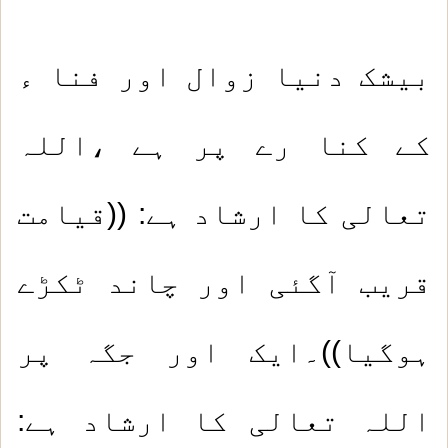
بیشک دنیا زوال اور فنا ء
کے کنا رے پر ہے ،اللہ
تعالی کا ارشاد ہے: ((قیامت
قریب آگئی اور چاند ٹکڑے
ہوگیا))۔ایک اور جگہ پر
اللہ تعالی کا ارشاد ہے: