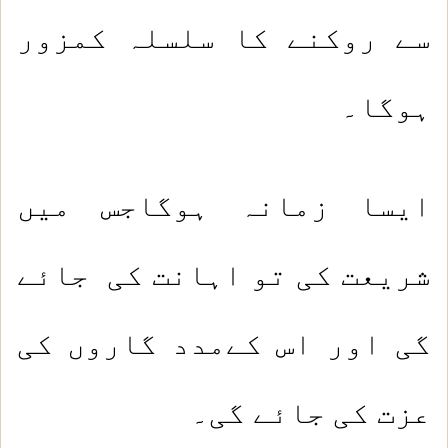
سے روکنے کا سلسلہ کمزور
ہوگا۔
ایسا زمانہ ہوگاجس میں
شریعت کی تو اہانت کی جائے
گی اور اس کےمدد گاروں کی
عزت کی جائے گی۔