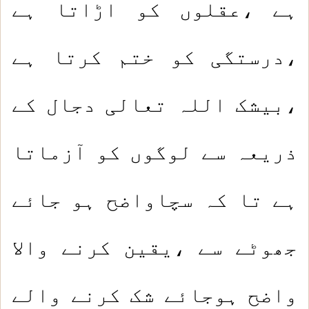
ہے ،عقلوں کو اڑاتا ہے
،درستگی کو ختم کرتا ہے
،بیشک اللہ تعالی دجال کے
ذریعہ سے لوگوں کو آزماتا
ہے تا کہ سچاواضح ہو جائے
جھوٹے سے ،یقین کرنے والا
واضح ہوجائے شک کرنے والے