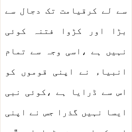
سے لے کرقیامت تک دجال سے
بڑا اور کڑوا فتنہ کوئی
نہیں ہے ،اسی وجہ سے تمام
انبیاء نے اپنی قوموں کو
اس سے ڈرایا ہے ،کوئی نبی
ایسا نہیں گذرا جس نے اپنی