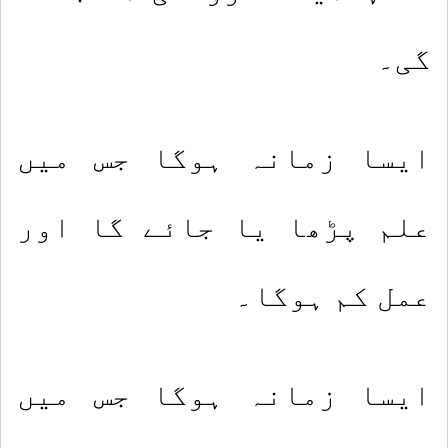
گی۔
ایسا زمانہ ہوگا جس میں
علم پڑھا یا جائے گا اور
عمل کم ہوگا۔
ایسا زمانہ ہوگا جس میں