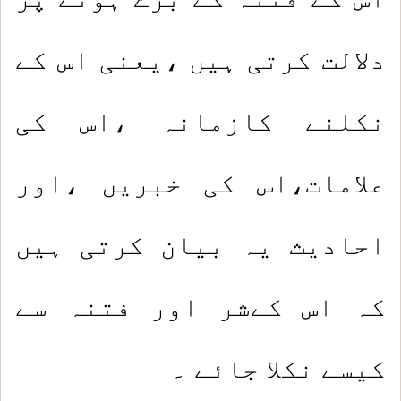
دلالت کرتی ہیں ،یعنی اس کے
نکلنے کازمانہ ،اس کی
علامات،اس کی خبریں ،اور
احادیث یہ بیان کرتی ہیں
کہ اس کےشر اور فتنہ سے
کیسے نکلا جائے ۔