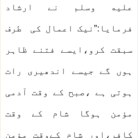
عليه وسلم نے ارشاد
فرمایا:”نیک اعمال کی طرف
سبقت کرو،ایسے فتنے ظاہر
ہوں گے جیسے اندھیری رات
ہوتی ہے ،صبح کے وقت آدمی
مؤمن ہوگا شام کے وقت
کافر،اور شام کےوقت مؤمن