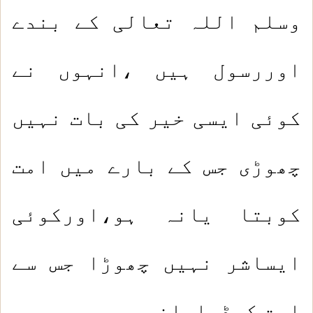
وسلم اللہ تعالی کے بندے
اوررسول ہیں ،انہوں نے
کوئی ایسی خیر کی بات نہیں
چھوڑی جس کے بارے میں امت
کوبتا یانہ ہو،اورکوئی
ایساشر نہیں چھوڑا جس سے
امت کوڈرایانہ ہو۔