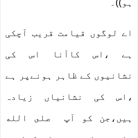
ہو))۔
اے لوگوں قیامت قریب آچکی
ہے ،اس کاآنا اس کی
نشانیوں کے ظاہر ہونےپر ہے
،اس کی نشانیاں زیادہ
ہیں،جن کو آپ صلى الله