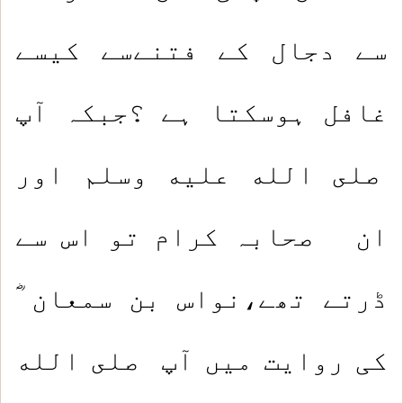
سے دجال کے فتنےسے کیسے
غافل ہوسکتا ہے ؟جبکہ آپ
صلى الله عليه وسلم اور
ان صحابہ کرام تو اس سے
ڈرتے تھے،نواس بن سمعان ؓ
کی روایت میں آپ صلى الله