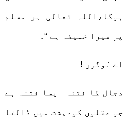
ہوگا،اللہ تعالی ہر مسلم
پر میرا خلیفہ ہے “۔
اے لوگوں !
دجال کا فتنہ ایسا فتنہ ہے
جو عقلوں کودہشت میں ڈالتا