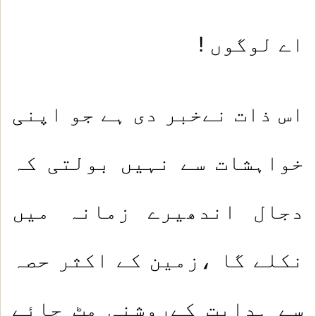
اے لوگوں !
اس ذات نےخبر دی ہے جو اپنی
خواہشات سے نہیں بولتی کہ
دجال اندھیرے زمانہ میں
نکلے گا ،زمین کے اکثر حصہ
سے ہدایت کےروشنی مٹ جائے