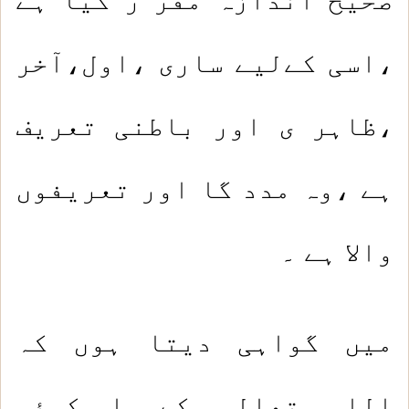
،اسی کےلیے ساری ،اول،آخر
،ظاہر ی اور باطنی تعریف
ہے ،وہ مدد گا اور تعریفوں
والا ہے ۔
میں گواہی دیتا ہوں کہ
اللہ تعالی کےسوا کوئی