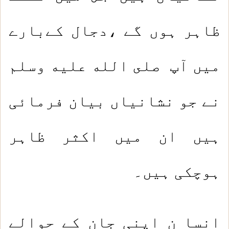
ظاہر ہوں گے ،دجال کےبارے
میں آپ صلى الله عليه وسلم
نے جو نشانیاں بیان فرمائی
ہیں ان میں اکثر ظاہر
ہوچکی ہیں۔
انسا ن اپنی جان کے حوالے