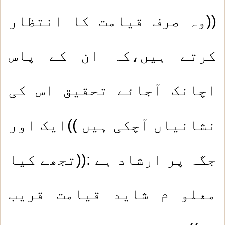
((وہ صرف قیامت کا انتظار
کرتے ہیں،کہ ان کے پاس
اچانک آجائے تحقیق اس کی
نشانیاں آچکی ہیں ))ایک اور
جگہ پر ارشاد ہے :((تجھے کیا
معلو م شاید قیامت قریب