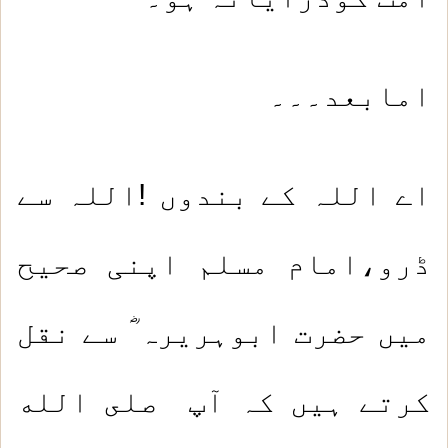
امابعد۔۔۔
اے اللہ کے بندوں !اللہ سے
ڈرو،امام مسلم اپنی صحیح
میں حضرت ابوہریرہ ؓ سے نقل
کرتے ہیں کہ آپ صلى الله