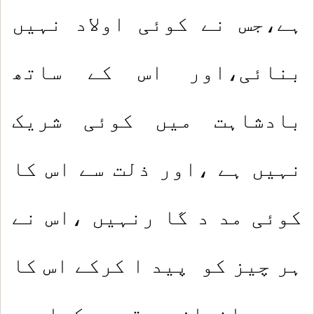
ہے،جس نے کوئی اولاد نہیں
بنائی،اور اس کے ساتھ
بادشاہت میں کوئی شریک
نہیں ہے ،اور ذلت سے اس کا
کوئی مد د گا رنہیں ،اس نے
ہر چیز کو پید ا کرکے اس کا
صحیح اندازہ مقر ر کیا ہے