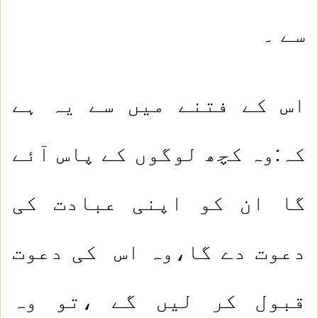
سے ۔
اس کے فتنے میں سے یہ ہے
کہ:وہ کچھ لوگوں کے پاس آئے
گا ان کو اپنی عبادت کی
دعوت دے گا،وہ اس کی دعوت
قبول کر لیں گے ،تو وہ