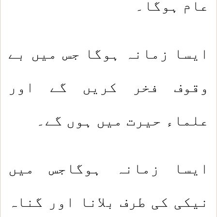
عام ہوگا۔
ایسا زمانہ ہوگا جس میں بے
وقوف فخر کریں گے اور
علماء حیرت میں ہوں گے۔
ایسا زمانہ ہوگاجس میں
نیکی کی طرف بلانا اور گناہ