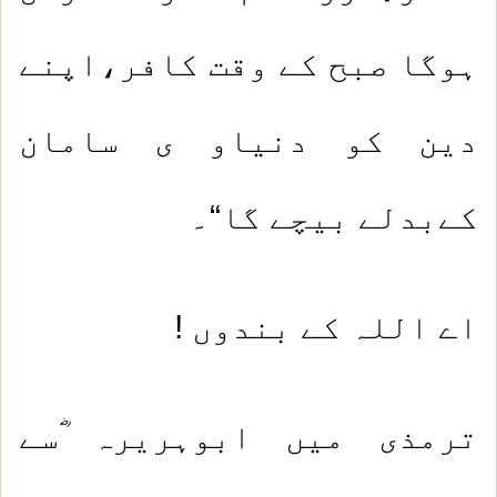
ہوگا صبح کے وقت کافر،اپنے
دین کو دنیاو ی سامان
کےبدلے بیچے گا“۔
اے اللہ کے بندوں !
ترمذی میں ابوہریرہ ؓسے