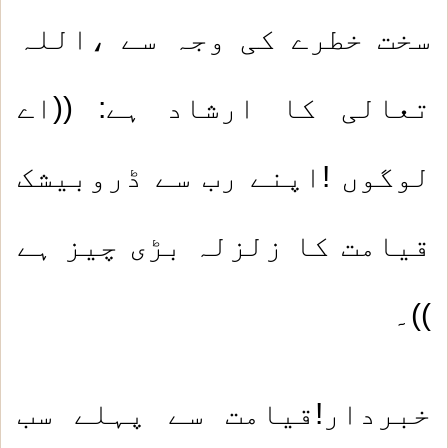
سخت خطرے کی وجہ سے ،اللہ
تعالی کا ارشاد ہے: ((اے
لوگوں !اپنے رب سے ڈروبیشک
قیامت کا زلزلہ بڑی چیز ہے
))۔
خبردار!قیامت سے پہلے سب