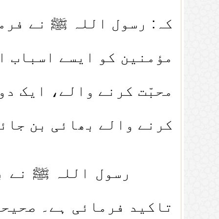
کہ: رسول اللہ ﷺ نے فرما
مؤمنین کو ایسے اسباب اخ
محبّت کرنے والے، ایک دو
کرنے والے بھائی بن جائ
رسول اللہ ﷺ نے بہت ز
تاکید فرمائی ہے۔ صحیحی