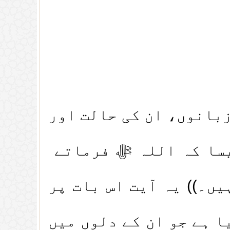
بانوں، ان کی حالت اور
یسا کہ اللہ ﷻ فرماتے
ں۔)) یہ آیت اس بات پر
ا ہے جو ان کے دلوں میں