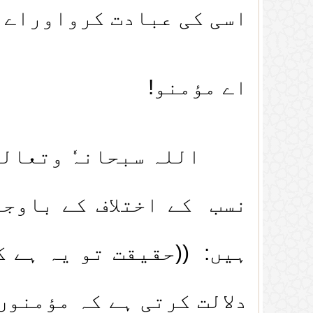
اسی کی عبادت کرواوراے ا
اے مؤمنو!
اللہ سبحانہٗ وتعالیٰ ن
نسب کے اختلاف کے باوج
ہیں: ((حقیقت تو یہ ہے ک
دلالت کرتی ہے کہ مؤمنوں