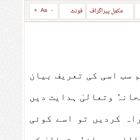
+
Aa
-
مکمل پیراگراف
فونٹ
م سب اسی کی تعریف بیان
انہٗ وتعالیٰ ہدایت دیں
اہ کردیں تو اسے کوئی
للہ سبحانہٗ وتعالیٰ کے