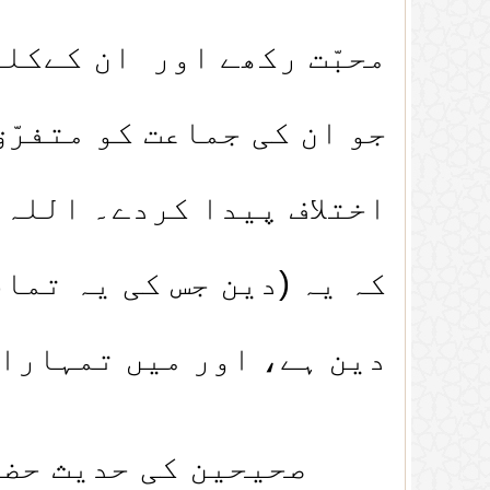
محبّت رکھے اور ان کےکلم
جو ان کی جماعت کو متفرّ
اختلاف پیدا کردے۔ اللہ 
کہ یہ (دین جس کی یہ تما
دین ہے، اور میں تمہارا 
صحیحین کی حدیث حضرت أ