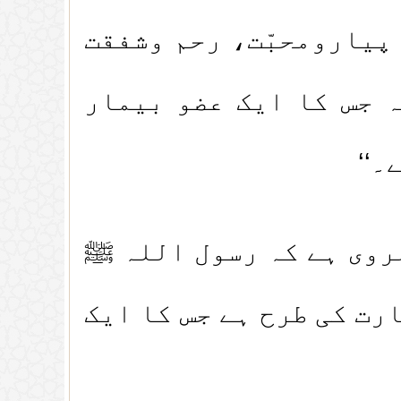
 پیارومحبّت، رحم وشفقت
 جس کا ایک عضو بیمار
۔‘‘
وی ہے کہ رسول اللہ ﷺ
رت کی طرح ہے جس کا ایک