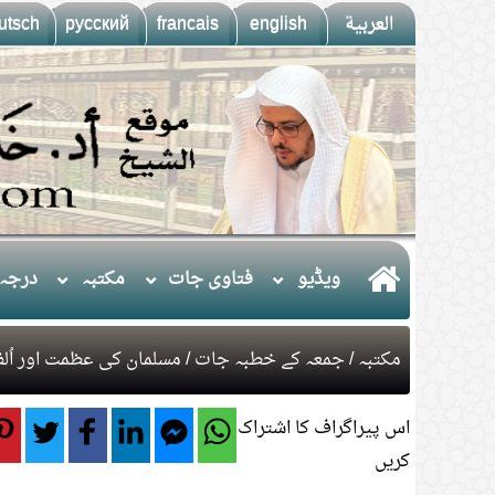
العربية
english
francais
русский
utsch
ويڈيو
فتاوی جات
مکتبہ
درجہ 
مکتبہ
/
جمعہ کے خطبہ جات
/ مسلمان کی عظمت اور اُل
اس پیراگراف کا اشتراک
کریں