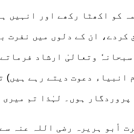
ہ کو اکھٹا رکھے اور انہیں ہر
ق کردے، ان کے دلوں میں نفرت بھ
سبحانہٗ وتعالیٰ ارشاد فرماتے ہ
م انبیاء دعوت دیتے رہے ہیں) ت
پروردگار ہوں۔ لہٰذا تم میری ع
بو ہریرہ رضی اللہ عنہ سے م