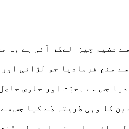
عظیم چیز لےکر آئی ہے وہ محب
ے منع فرمادیا جو لڑائی اور 
دیا جس سے محبّت اور خلوص حاصل 
ین کا وہی طریقہ طے کیا جس سے
ل جائیں اور تمہارے دل متّفق