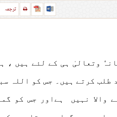
ترجمہ
ہٗ وتعالیٰ ہی کے لئے ہیں ، ہ
طلب کرتے ہیں۔ جس کو اللہ سبح
ے والا نہیں ہےاور جس کو گمر
 ۔ اور میں گواہی دیتا ہوں کہ ا