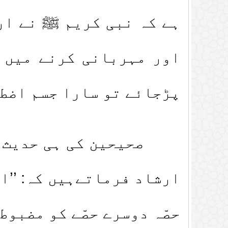
ہے کہ نبی کریم ﷺ نے ارش
اور مہربانی کرنے میں 
پڑجائے تو سارا جسم اضطر
صحیحین کی ہی حدیث حضر
ارشاد فرماتےہیں کہ: ’’ا
حصّہ دوسرے حصّے کو مضبوط 