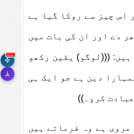
 اس چیز سے روکا گیا ہے
🚀
جديد الموقع!
تعرف على أحدث المميزات
ر دے اور ان کی بات میں
سرعة فائقة
⚡
تحميل أسرع بـ 3× من
قبل
یں: (((لوگو) یقین رکھو
جديد
تصميم جديد كلياً
🎨
واجهة أكثر أناقة
وسهولة
مہارا دین ہے جو ایک ہی
إشعارات ذكية
🔔
تتابع كل جديد بخطوة
واحدة
بادت کرو۔))
روی ہے وہ فرماتے ہیں