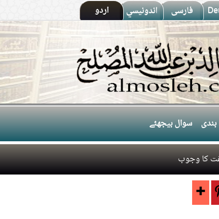
De
فارسى
اندونيسي
اردو
بندی
سوال بیجھئے
فت کا وجوب