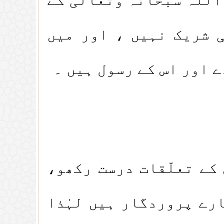
ی شریک نہیں ، اور میں
 اور اس کے رسول ہیں ۔
ے تعلّقات درست رکھو،
ہارے پروردگار ہیں لہٰذا