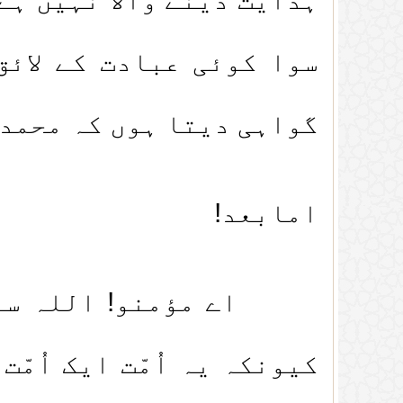
سوا کوئی عبادت کے لائق
گواہی دیتا ہوں کہ محمدﷺ
امابعد!
اے مؤمنو! اللہ سبحانہ
کیونکہ یہ اُمّت ایک اُمّ