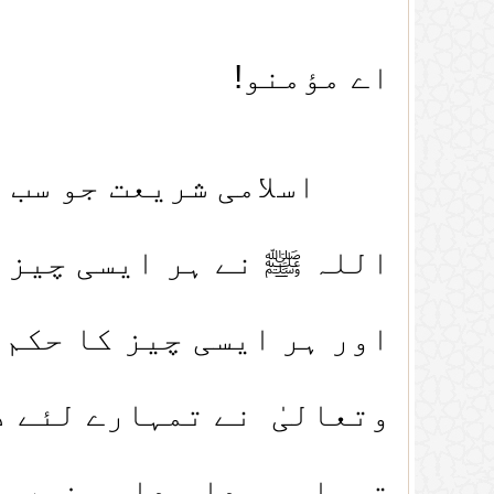
اے مؤمنو!
اسلامی شریعت جو سب سے 
اللہ ﷺ نے ہر ایسی چیز س
اور ہر ایسی چیز کا حکم 
وتعالیٰ نے تمہارے لئے د
تمہاری جدا جدا چیزیں م