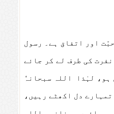
ّت اور اتفاق ہے۔ رسول
نفرت کی طرف لے کر جائے
ہو، لہٰذا اللہ سبحانہٗ
 تمہارے دل اکھٹے رہیں،
 ہوجائیں، چنانچہ اللہ