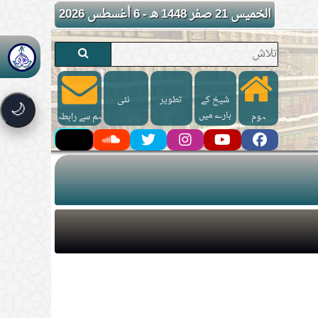
الخميس 21 صفر 1448 هـ - 6 أغسطس 2026
شیخ کے
تطوير
نئی
🌙
بارے میں
ہوم
ہم سے رابطہ
کریں