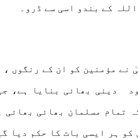
للہ کے بندو اسی سے ڈرو۔
ے مؤمنین کو ان کے رنگوں ، ز
ود دینی بھائی بنایا ہے، ج
ہ تمام مسلمان بھائی بھائی ہی
 کو ہر ایسی بات کا حکم دیا گی