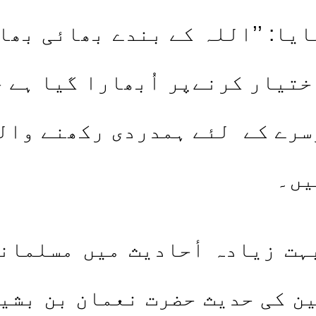
یا: ’’اللہ کے بندے بھائی بھائ
تیار کرنےپر اُبھارا گیا ہے ج
سرے کے لئے ہمدردی رکھنے وال
یں۔
یادہ أحادیث میں مسلمانوں
ن کی حدیث حضرت نعمان بن بشیر