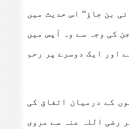
ی بن جاؤ‘‘ اس حدیث میں
ن کی وجہ سے وہ آپس میں
ے اور ایک دوسرے پر رحم
 کے درمیان اتفاق کی
 رضی اللہ عنہ سے مروی