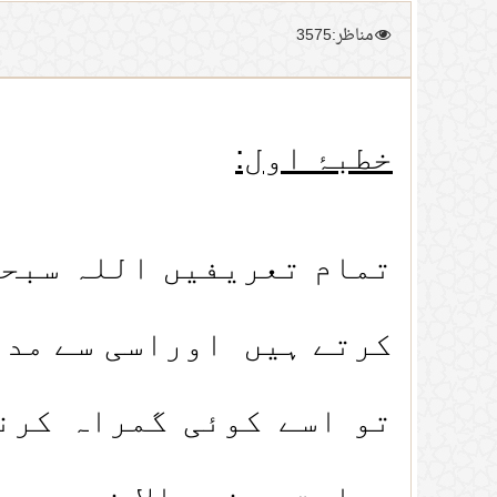
مناظر:3575
خطبۂ اول:
تمام تعریفیں اللہ سبحان
کرتے ہیں اوراسی سے مدد 
تو اسے کوئی گمراہ کرن
ہدایت دینے والا نہیں ہے