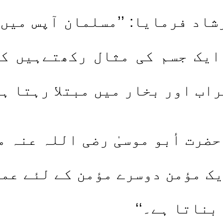
اد فرمایا: ’’مسلمان آپس میں
ایک جسم کی مثال رکھتےہیں کہ
اب اور بخار میں مبتلا رہتا ہے
ت أبو موسیٰ رضی اللہ عنہ مر
یک مؤمن دوسرے مؤمن کے لئے عما
بناتا ہے۔‘‘