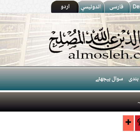
De
فارسى
اندونيسي
اردو
بندی
سوال بیجھئے
ہ