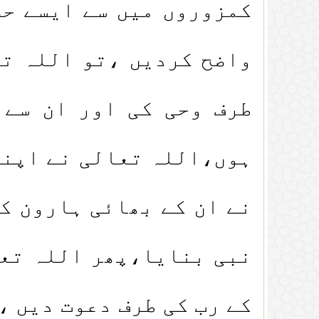
کمزوروں میں سے ایسے حض
واضح کردیں ،تو اللہ تع
طرف وحی کی اور ان سے 
ہوں،اللہ تعالی نے اپنی
نے ان کے بھائی ہارون ک
نبی بنایا،پھر اللہ تعا
کے رب کی طرف دعوت دیں ،