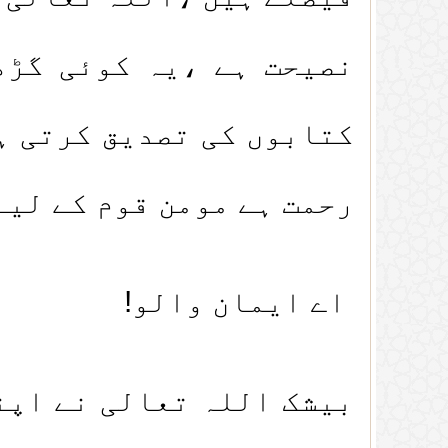
نصیحت ہے ،یہ کوئی گڑھ
کتابوں کی تصدیق کرتی ہ
رحمت ہے مومن قوم کے لیے 
اے ایمان والو!
بیشک اللہ تعالی نے اپن