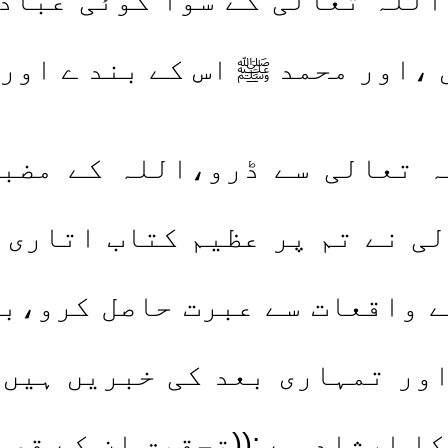
 ،اور محمد ﷺ اس کے بند ے اور 
ہ تعالی سے ڈرو،اللہ کے مضبو
ی نے تم پر عظیم کتاب اتاری ہ
ے واقعات سے عبرت حاصل کرو،بی
اور تمہاری بعد کی خبریں ہیں
ا ارشاد ہے :((تحقیق ان کے قصو