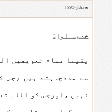
مناظر:10052
خطبہ اول:
یقینا تمام تعریفیں الل
سے مددچاہتے ہیں ،جس کو
نہیں ،اورجس کو اللہ تعا
میں گواہی دیتا ہوں کہ ا