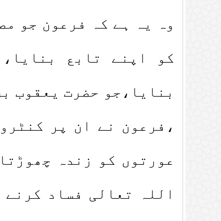
وہ یہ ہے کہ فرعون جو مص
کو اپنے تابع بنایا،ا
بنایا،جو حضرت یعقوب بن 
،فرعون نے ان پر کنٹرول
عورتوں کو زندہ چھوڑتات
اللہ تعالی فساد کرنے و