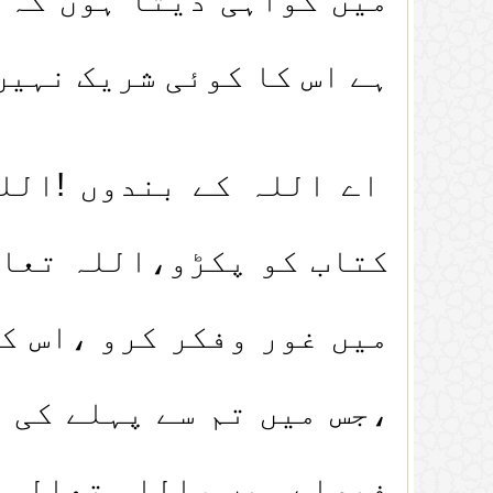
ہے اس کا کوئی شریک نہیں
اے اللہ کے بندوں !الل
کتاب کو پکڑو،اللہ تعال
میں غور وفکر کرو ،اس ک
،جس میں تم سے پہلے کی 
فیصلے ہیں ،اللہ تعالی ک