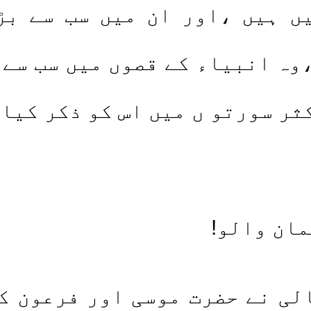
ں ہیں ،اور ان میں سب سے بڑ
،وہ انبیاء کے قصوں میں سب سے 
ثر سورتو ں میں اس کو ذکر کیا 
ان والو!
لی نے حضرت موسی اور فرعون ک