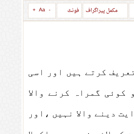
+
Aa
-
مکمل پیراگراف
فونٹ
عریف کرتے ہیں اور اسی
 کوئی گمراہ کرنے والا
یت دینے والا نہیں ،اور
کے لائق نہیں و ہ اکیلا