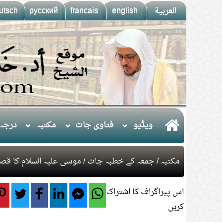
العربية
english
francais
русский
utsch
ويڈيو
فتاوی جات
مکتبہ
درجہ 
مکتبہ
/
جمعہ کے خطبہ جات
/ موسی علیہ السلام کا قص
اس پیراگراف کا اشتراک
کریں