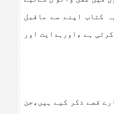
ہ کتاب اپنے سے ماقبل
کرتی ہے ،اورہدایت اور
رے قصے ذکر کیے ہیں،جن