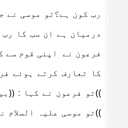
رب کون ہے؟تو موسی نے جو
درمیان ہے ان سب کا رب 
فرعون نے اپنی قوم سے کہ
کا تعارف کرتے ہوئے فرم
))تو فرعون نے کہا : ((ب
))تو موسی علیہ السلام ن