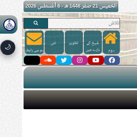
الخميس 21 صفر 1448 هـ - 6 أغسطس 2026
شیخ کے
تطوير
نئی
🌙
بارے میں
ہوم
ہم سے رابطہ
کریں