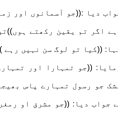
اب دیا :((جو آسمانوں اور زم
ہے اگر تم یقین رکھتے ہوں))تو
ا: ((کیا تو لوگ سن نہیں رہے )
ایا: ((جو تمہارا اور تمہار
یشک جو رسول تمہارے پاس بھیج
ے جواب دیا: ((جو مشرق او رمغر