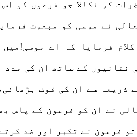
رات کو نکالا جو فرعون کو اس 
الی نے موسی کو مبعوث فرمای
کلام فرمایا کہ اے موسی!میں 
 نشانیوں کے ساتھ ان کی مدد 
ے ذریعہ سے ان کی قوت بڑھائی،
لی نے ان کو فرعون کے پاس بھ
تو فرعون نے تکبر اور ضد کرتے