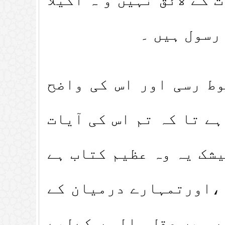
رسول ہیں ۔
ط رسی اور اس کی واضح
ے تا کہ تم اس کی آیات
شک یہ وہ عظیم کتاب ہے
 ،اورتمہارے درمیان کے
ں میں عقل والو ں کےلیے