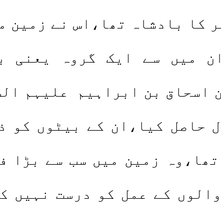
ر کا بادشاہ تھا،اس نے زمین 
ن میں سے ایک گروہ یعنی ب
اسحاق بن ابراہیم علیہم السل
 حاصل کیا،ان کے بیٹوں کو ذ
ھا،وہ زمین میں سب سے بڑا ف
الوں کے عمل کو درست نہیں ک