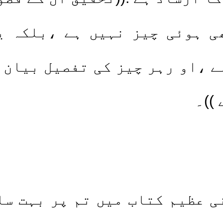
ی ہوئی چیز نہیں ہے ،بلکہ ی
ے ،او رہر چیز کی تفصیل بیان 
))۔
ی عظیم کتاب میں تم پر بہت سا