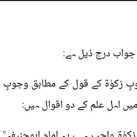
ا جواب درج ذیل ہے:
 زکوٰۃ کے قول کے مطابق وجوبِ زک
یں اہل علم کے دو اقوال ہیں:
کوٰۃ واجب ہے ، یہ امام ابوحنیفہ ؒ 