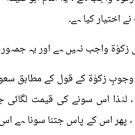
ے اختیار کیا ہے۔
ے؟
1.
کیا مشت زنی سے روزہ 
2.
جمعہ کا خطبہ اور اس 
زکوٰۃ واجب نہیں ہے اور یہ جمہور ع
3.
بیوی کے سرینوں ساتھ
 حکم ہے؟
4.
فقہ حنبلی کی اہم کتاب
 وجوبِ زکوٰۃ کے قول کے مطابق سعود
 کا حکم
5.
جنسی جذبات کو برانگیخ
، لہٰذا اس سونے کی قیمت لگائی 
جنسی کہانیاں پڑھنا
سر کے کام کرنے کا حکم
 ، پھر اس کے پاس جتنا سونا ہے ا
6.
نمازِ فجر کے بعد طلوع
ام