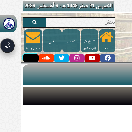
الخميس 21 صفر 1448 هـ - 6 أغسطس 2026
شیخ کے
تطوير
نئی
🌙
بارے میں
ہوم
ہم سے رابطہ
کریں