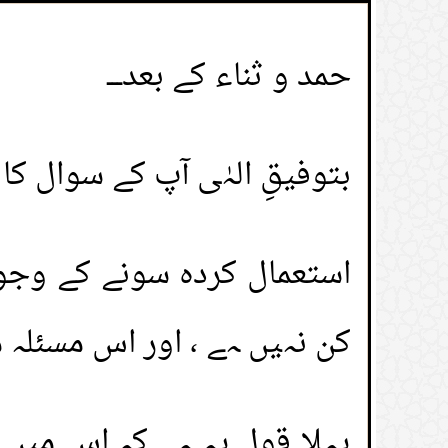
حمد و ثناء کے بعد۔۔۔
بتوفیقِ الہٰی آپ کے سوال ک
استعمال کردہ سونے کے وجوبِ
کن نہیں ہے ، اور اس مسئلہ م
پہلا قول یہ ہے کہ اس میں ز