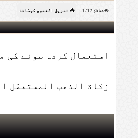
مناظر:1712
📥 تنزيل الفتوى كبطاقة
استعمال کردہ سونے کی مخ
زكاة الذهب المستعمَل ا