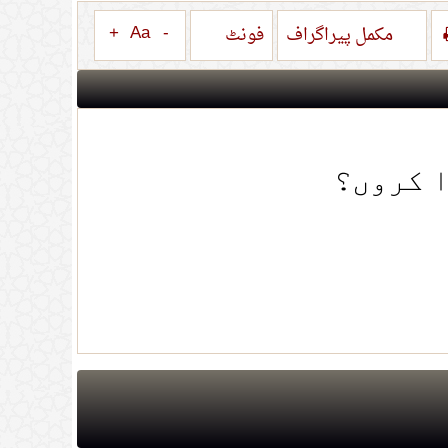
+
Aa
-
مکمل پیراگراف
فونٹ
ا کروں؟