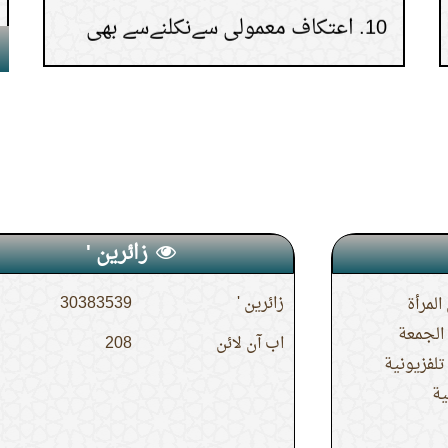
ٹوٹ جاتا ہے؟
زائرین '
زائرین '
30383539
المرأة
لجمعة
اب آن لائن
208
تلفزيونية
ية