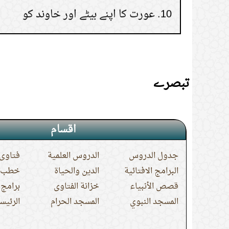
زکوٰۃ دینا
تبصرے
اقسام
جدول الدروس
الدروس العلمية
فتاوى 
البرامج الافتائية
الدين والحياة
خطب ا
قصص الأنبياء
خزانة الفتاوى
برامج 
المسجد النبوي
المسجد الحرام
الرئيس