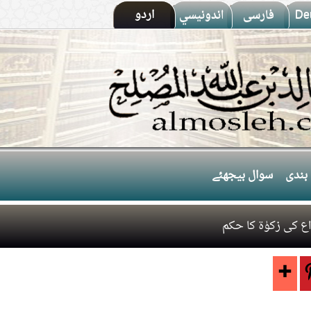
De
فارسى
اندونيسي
اردو
بندی
سوال بیجھئے
ع کی زکوٰۃ کا حکم