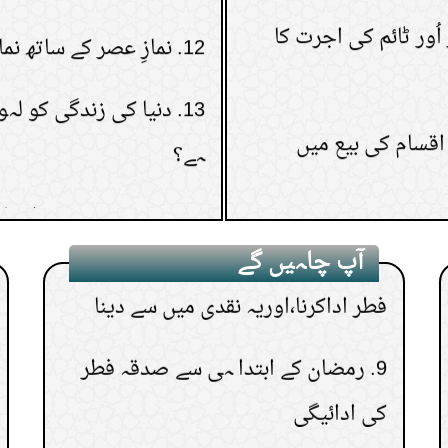
6.
طلاق رجعی
13.
دنیا کی زندگی کو لہو
اقسام کی بیع میں
ہے؟
7.
معتکف کامسجد سے نمازوغیرہ کیلئے
نکلنا
14.
جمعہ کے دن غسل کا
8.
کسی دوسرے کی طرف سے صدقہ
15.
کیا مذی نجس ہے ؟
فطر اداکرنا،اوریہ نقدی میں سے دینا
آپ چاہیں گے
9.
رمضان کے ابتدا ہی سے صدقہ فطر
کی ادائیگی
10.
اعتکاف معمولی سےنکلنےسے بھی