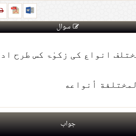
سوال
تلف انواع کی زکوٰۃ کس طرح اد
لمختلفة أنواعه
جواب