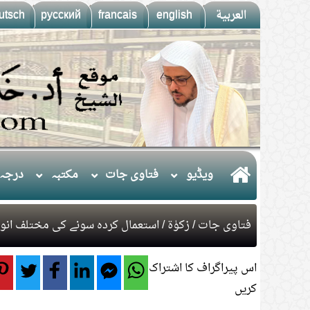
العربية
english
francais
русский
utsch
ويڈيو
فتاوی جات
مکتبہ
درجہ 
فتاوی جات
/
​زکوٰۃ
/ استعمال کردہ سونے کی مختلف انوا
اس پیراگراف کا اشتراک
کریں