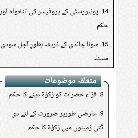
حکم
زکوٰۃ واجب ہے؟
15.
سونا چاندی کے ذریعہ بطورِ آجل سودی 
6.
بھائی اور والدین کو زکوٰۃ دینے کا
مسئلہ
حکم
7.
زکوٰۃ کو تقسیم کرنے میں تاخیر کرنا
8.
قرّاء حضرات کو زکوٰۃ دینے کا حکم
متعلقہ موضوعات
9.
عارضی طورپر ضرورت کے لئے دی
گئی زمینوں میں زکوٰۃ کا حکم
10.
عورت کا اپنے بیٹے اور خاوند کو