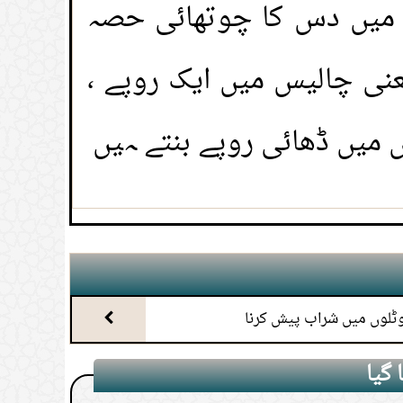
ت میں دس کا چوتھائی حصہ
(
مناظر5655 )
(
مناظر5374 )
عنی چالیس میں ایک روپے ،
یر
(
مناظر5235 )
 میں ڈھائی روپے بنتے ہیں
 رسم ادا کرنا
(
مناظر5204 )
یں وطی کرنا
(
مناظر5162 )
رت میں مجھے جو عذاب دینا ہے وہ دنیا ہی
ٹلوں میں شراب پیش کرنا
(
مناظر4897 )
گیا
زِ جمعہ کا جمع کرنا
(
مناظر4864 )