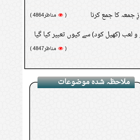
 و لعب (کھیل کود) سے کیوں تعبیر کیا گیا
(
مناظر4847 )
 وقت
(
مناظر4835 )
(
مناظر4772 )
ملاحظہ شدہ موضوعات
1.