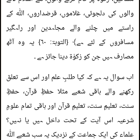
والوں کی دلجوئی، غلاموں، قرضداروں، اللہ کے
راستے میں چلنے والے مجاہدین اور راہگیر
مسافروں کے لئے ہے﴾ {التوبۃ:
۶۰
} یہ وہ آٹھ
مصارف ہیں جن کو زکوٰۃ دینا جائز ہے ۔
اب سوال یہ ہے کہ کیا طلبِ علم اور اس سے تعلق
رکھنے والے باقی شعبے مثلا حفظِ قرآن، حفظِ
سنت، تعلیمِ سنت، تعلیمِ قرآن اور باقی تمام علومِ
شرعیہ اس آیت کے تحت داخل ہیں یا نہیں؟
علماء کی ایک جماعت کے نزدیک یہ سب شعبے اللہ