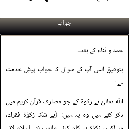
جواب
حمد و ثناء کے بعد۔۔۔
بتوفیقِ الٰہی آپ کے سوال کا جواب پیشِ خدمت
ہے:
اللہ تعالیٰ نے زکوٰۃ کے جو مصارف قرآن کریم میں
ذکر کئے ہیں وہ یہ ہیں: ﴿بے شک زکوٰۃ فقراء،
مساکین، زکوٰۃ پر کام کرنے والوں، نئے اسلام لانے