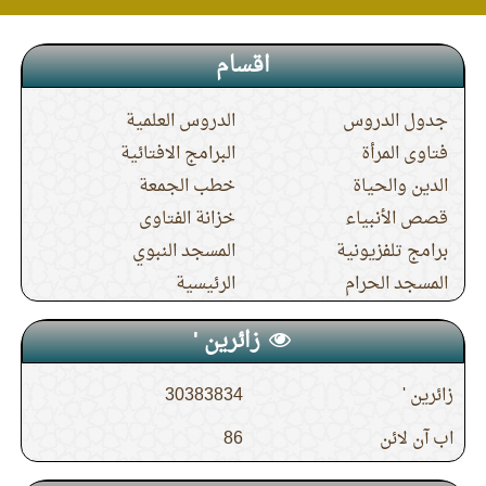
اقسام
جدول الدروس
الدروس العلمية
فتاوى المرأة
البرامج الافتائية
الدين والحياة
خطب الجمعة
قصص الأنبياء
خزانة الفتاوى
برامج تلفزيونية
المسجد النبوي
المسجد الحرام
الرئيسية
زائرین '
زائرین '
30383834
اب آن لائن
86