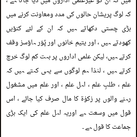
میں کہ ان کو غیرعلمی اداروں میں دیا جاتا ہے ،
کہ لوگ پریشان حالوں کی مدد ومعاونت کرنے میں
بڑی چستی دکھاتے ہیں کہ ان کے لئے کنؤیں
کھودتے ہیں ، اور یتیم خانوں اور پُوَر ہاؤسز وقف
کرتے ہیں، لیکن علمی اداروں پر بہت کم لوگ خرچ
کرتے ہیں ، لہٰذا ہم لوگوں سے یہی کہتے ہیں کہ
علم ، طلبِ علم ، اہل علم ، اور علم میں مشغول
1.
کیا یہ ضرورت سود لینے کو مباح کرتی ہے؟
رہنے والوں پر زکوٰۃ کا مال صرف کیا جائے ، اس
قول میں وسعت ہے اوریہ اہل علم کی ایک بڑی
2.
ریزر بلیڈ بیچنے کا حکم
جماعت کا قول ہے ۔
3.
کام ختم ہونے سے پہلے آفس سے لوٹنا