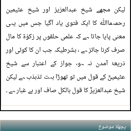
لیکن مجھے شیخ عبدالعزیز اور شیخ عثیمین
4.
خون بہا کی ادائیگی کے انشورنس کا کیا حکم
رحمہمااللہ کا ایک فتوی یاد آگیا جس میں یہی
ہے؟
معنی پایا جاتا ہے کہ علمی حلقوں پر زکوٰۃ کا مال
1.
کیا مشت زنی سے روزہ ٹوٹ جاتا ہے
5.
مکمل طور پر ذبح شدہ جانور کے خریدنے کا
صرف کرنا جائز ہے ، بشرطیکہ جب ان کا کوئی اور
(
مناظر6901 )
2.
جمعہ کا خطبہ اور اس سے پہلے
حکم
ذریعۂ آمدن نہ ہو، جواز کے اعتبار سے شیخ
درس دینا
(
مناظر6160 )
6.
عورتوں کا بیوٹی پارلر اور لیڈی ہئیر ڈریسر کے
عثیمینؒ کے قول میں تو تھوڑا بہت تذبذب ہے لیکن
3.
بیوی کے سرینوں ساتھ مداعبت
(
مناظر5945 )
کام کرنے کا حکم
شیخ عبدالعزیزؒ کا قول بالکل صاف اور بے غبار ہے ۔
4.
فقہ حنبلی کی اہم کتابیں
(
مناظر5799 )
7.
مساج کا کام اور اس پر اجرت لینے کا حکام
5.
جنسی جذبات کو برانگیختہ کرنے کے لئے برہنہ
8.
پلکنگ (بھنویں بنانے) اور اس پر اجرت لینے کا
پچھلا موضوع