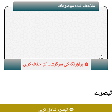
ملاحظہ شدہ موضوعات
1.
براؤزنگ کی سرگزشت کو حذف کریں
تبصرے
تبصرہ شامل کریں