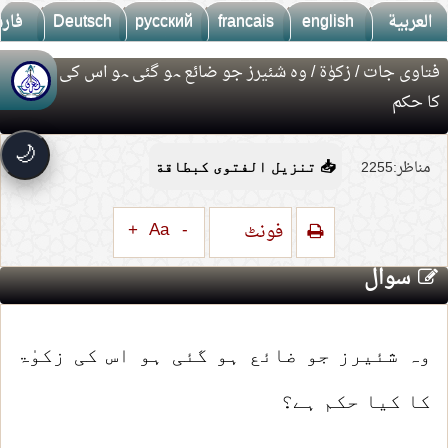
العربية
english
francais
русский
Deutsch
فار
فتاوی جات
/
​زکوٰۃ
/ وہ شئیرز جو ضائع ہو گئی ہو اس کی زکوٰۃ
🚀
جديد الموقع!
کا حکم
تعرف على أحدث المميزات
سرعة فائقة
⚡
🌙
تحميل أسرع بـ 3× من قبل
مناظر:2255
📥 تنزيل الفتوى كبطاقة
تصميم جديد كلياً
🎨
واجهة أكثر أناقة وسهولة
+
Aa
-
فونٹ
إشعارات ذكية
🔔
تتابع كل جديد بخطوة واحدة
سوال
وہ شئیرز جو ضائع ہو گئی ہو اس کی زکوٰۃ
کا کیا حکم ہے؟