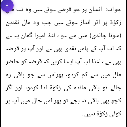
جواب: انسان پر جو قرضے ہوتے ہیں وہ تب مالِ
2.
ریزر بلیڈ بیچنے کا حکم
زکوٰۃ پر اثر انداز ہوتے ہیں جب وہ مال نقدین
3.
کام ختم ہونے سے پہلے آفس سے لوٹنا
(سونا چاندی) میں سے ہو ، لہٰذ امیرا گمان یہ ہے
4.
خون بہا کی ادائیگی کے انشورنس کا کیا حکم
کہ اب آپ کے پاس نقدی بھی ہے اور آپ پر قرضہ
ہے؟
بھی ہے ، لہٰذا اب آپ ایسا کریں کہ قرضہ کو حاضر
1.
کیا مشت زنی سے روزہ ٹوٹ جاتا ہے
مال میں سے کم کردو، پھراس سے جو باقی رہ
5.
مکمل طور پر ذبح شدہ جانور کے خریدنے کا
(
مناظر6901 )
جائے تو باقی ماندہ کی زکوٰۃ ادا کردو، اور اگر
2.
جمعہ کا خطبہ اور اس سے پہلے
حکم
کچھ بھی باقی نہ بچے تو پھر اس حال میں آپ پر
درس دینا
(
مناظر6160 )
6.
عورتوں کا بیوٹی پارلر اور لیڈی ہئیر ڈریسر کے
کوئی زکوٰۃ نہیں ۔
3.
بیوی کے سرینوں ساتھ مداعبت
(
مناظر5945 )
کام کرنے کا حکم