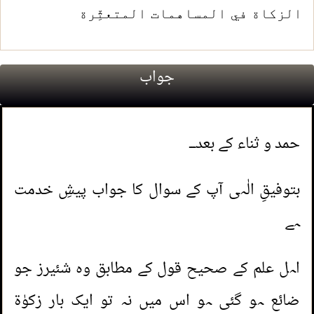
الزكاة في المساهمات المتعثِّرة
جواب
حمد و ثناء کے بعد۔۔۔
بتوفیقِ الٰہی آپ کے سوال کا جواب پیشِ خدمت
ہے
اہل علم کے صحیح قول کے مطابق وہ شئیرز جو
ضائع ہو گئی ہو اس میں نہ تو ایک بار زکوٰۃ