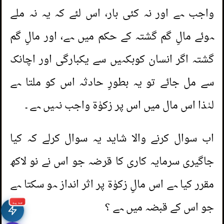
واجب ہے اور نہ کئی بار، اس لئے کہ یہ نہ ملے
ہوئے مالِ گم گشتہ کے حکم میں ہے، اور مالِ گم
گشتہ اگر انسان کوبکہیں سے یکبارگی اور اچانک
سے مل جائے تو یہ بطورِ حادثہ اس کو ملتا ہے
لہٰذا اس مال میں اس پر زکوٰۃ واجب نہیں ہے ۔
اب سوال کرنے والا شاید یہ سوال کرلے کہ کیا
جاگیری سرمایہ کاری کا قرضہ جو اس نے نو لاکھ
مقرر کیا ہے اس مالِ زکوٰۃ پر اثر انداز ہو سکتا ہے
جو اس کے قبضہ میں ہے ؟
جديد
1.
کیا یہ ضرورت سود لینے کو مباح کرتی ہے؟