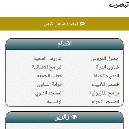
تبصرے
تبصرہ شامل کریں
اقسام
جدول الدروس
الدروس العلمية
فتاوى المرأة
البرامج الافتائية
الدين والحياة
خطب الجمعة
قصص الأنبياء
خزانة الفتاوى
برامج تلفزيونية
المسجد النبوي
المسجد الحرام
الرئيسية
زائرین '