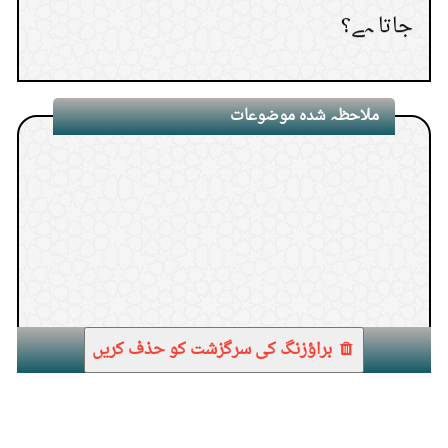
ملاحظہ شدہ موضوعات
1.
براؤزنگ کی سرگزشت کو حذف کریں