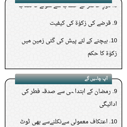
5.
بالوں کو رنگ لگانے کا حکم
14.
جمعہ کے دن غسل کا وقت
(
مناظر4835 )
9.
قرضے کی زکوٰۃ کی کیفیت
6.
طلاق رجعی
15.
کیا مذی نجس ہے ؟
(
مناظر4772 )
10.
بیچنے کے لئے پیش کی گئی زمین میں
7.
معتکف کامسجد سے نمازوغیرہ کیلئے نکلنا
زکوٰۃ کا حکم
8.
کسی دوسرے کی طرف سے صدقہ فطر
اداکرنا،اوریہ نقدی میں سے دینا
آپ چاہیں گے
9.
رمضان کے ابتدا ہی سے صدقہ فطر کی
ادائیگی
10.
اعتکاف معمولی سےنکلنےسے بھی ٹوٹ
جاتا ہے؟