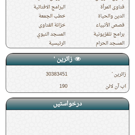
فتاوى المرأة
البرامج الافتائية
الدين والحياة
خطب الجمعة
قصص الأنبياء
خزانة الفتاوى
برامج تلفزيونية
المسجد النبوي
المسجد الحرام
الرئيسية
زائرین '
زائرین '
30383451
اب آن لائن
190
درخواستیں