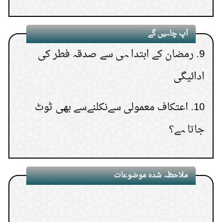
اداکرنا،اوریہ نقدی میں سے دینا
آپ چاہیں گے
9.
رمضان کے ابتدا ہی سے صدقہ فطر کی
ادائیگی
10.
اعتکاف معمولی سےنکلنےسے بھی ٹوٹ
جاتا ہے؟
ملاحظہ شدہ موضوعات