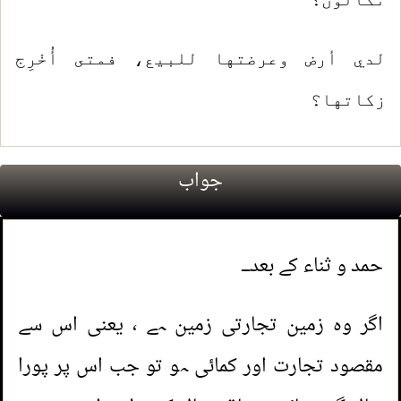
لدي أرض وعرضتها للبيع، فمتى أُخْرِج
زكاتها؟
جواب
1.
کیا یہ ضرورت سود لینے کو مباح کرتی ہے؟
2.
ریزر بلیڈ بیچنے کا حکم
حمد و ثناء کے بعد۔۔۔
3.
کام ختم ہونے سے پہلے آفس سے لوٹنا
اگر وہ زمین تجارتی زمین ہے ، یعنی اس سے
4.
خون بہا کی ادائیگی کے انشورنس کا کیا حکم
مقصود تجارت اور کمائی ہو تو جب اس پر پورا
ہے؟