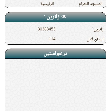
المسجد الحرام
الرئيسية
زائرین '
زائرین '
30383453
اب آن لائن
114
درخواستیں