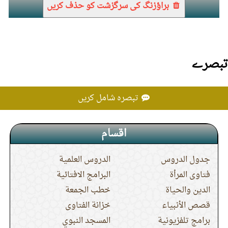
براؤزنگ کی سرگزشت کو حذف کریں
تبصرے
تبصرہ شامل کریں
اقسام
جدول الدروس
الدروس العلمية
فتاوى المرأة
البرامج الافتائية
الدين والحياة
خطب الجمعة
قصص الأنبياء
خزانة الفتاوى
برامج تلفزيونية
المسجد النبوي