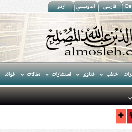
De
فارسى
اندونيسي
اردو
ات
خطب
فتاوى
استشارات
مقالات
فوائد
ي.