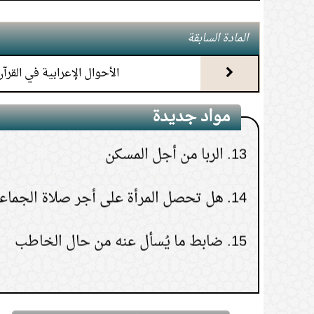
4.
دخول مكان قضاء الحاجة بأشرطة
11.
الاستشفاء بماء المطر
المادة السابقة
القرآن
12.
حكم الجمع في المطر؟
الأحوال الإعرابية في القرآن
5.
وقت قراءة سورة الكهف
13.
الربا من أجل المسكن
مواد جديدة
6.
دخول الخلاء بالمصحف
14.
هل تحصل المرأة على أجر صلاة الجماع
7.
هل من كلام الله الحسن والأحسن؟
15.
ضابط ما يُسأل عنه من حال الخاطب
8.
تفسير قوله تعالى: وتركنا فيها آية
للذين يخافون العذاب الأليم
9.
قٌراءة الحائض للقرآن