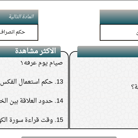
11.
حكم التحاميل والحقن
3.
حكم صبغ الشعر
المادة التالية
12.
من صام يوم عرفة بني
حكم انصراف 
4.
محفظة مصنوعة من جلد الخنزير
صيام يوم عرفة؟
الاكثر مشاهدة
5.
حكم قول المرأة الأجنبية للرجل
13.
حكم استعمال الفكس 
ة؟
الأجنبي: نحبك في الله
14.
حدود العلاقة بين ال
6.
حكم استماع الأناشيد
15.
وقت قراءة سورة الك
7.
حكم الزفة في حفلات الأعراس
8.
كيف أبر والدتي بعد موتها؟