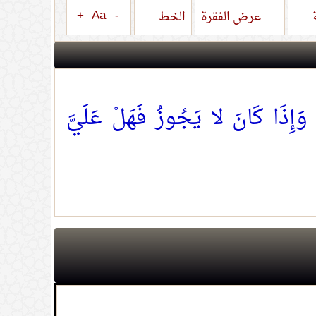
+
Aa
-
ة
عرض الفقرة
الخط
ِذَا كَانَ لا يَجُوزُ فَهَلْ عَلَيَّ
لحال والزواج ونحو ذلك
(
عدد المشاهدات80196 )
م
(
عدد المشاهدات48055 )
دنيا داخل المسجد
(
عدد المشاهدات47154 )