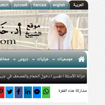
العربية
english
francais
русский
utsch
موسميات
مرئيات
دروس
محاضر
خزانة الأسئلة
/
تفسير
/ دخول الحمام والمصحف في جيب
مشاركة هذه الفقرة