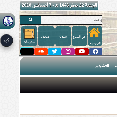
الجمعة 22 صفر 1448 هـ - 7 أغسطس 2026
عن الشيخ
تطوير
جـديـدنا
🌙
مقترحات
الرئيسية
التشجير