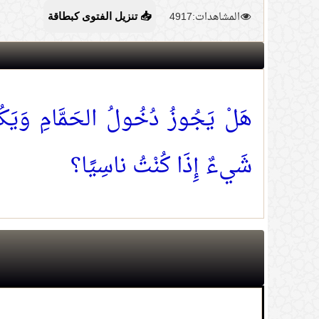
المشاهدات:4917
📥 تنزيل الفتوى كبطاقة
هَلْ يَجُوزُ دُخُولُ الحَمَّامِ وَيَك
شَيءٌ إِذَا كُنْتُ ناسِيًا؟
1.
حكم شراء المعتكف ما يحتاج إليه عبر الت
2.
معنى قول النبي صلى الله عليه وسلم (إن 
على أهلها)
3.
من ترك المعصية خوفا من عقوبة الناس