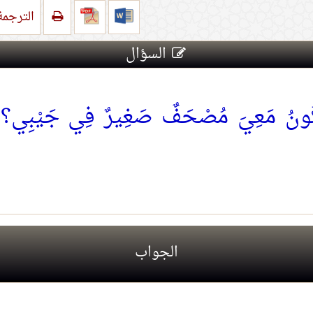
الترجم
السؤال
ُونُ مَعِيَ مُصْحَفٌ صَغِيرٌ فِي جَيْبِي؟ وَإ
طبيقات الإلكترونية؟
1.
شرب زمزم بنية صلاح ا
هذه القبور مملوءة ظلمة
2.
جماع الزوجة في الحما
الجواب
3.
حكم الكلام في أمور ال